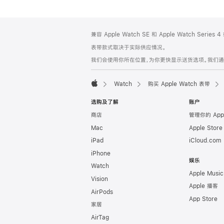
网
脚
兼容 Apple Watch SE 和 Apple Watch Series
注
页
表带款式取决于实际供应情况。
页
我们会使用你所在位置，为你更快显示送货选项。我们通过你
脚
Watch
购买 Apple Watch 表带
Apple
选购及了解
账户
商店
管理你的 App
Mac
Apple Stor
iPad
iCloud.com
iPhone
娱乐
Watch
Apple Music
Vision
Apple 播客
AirPods
App Store
家居
AirTag