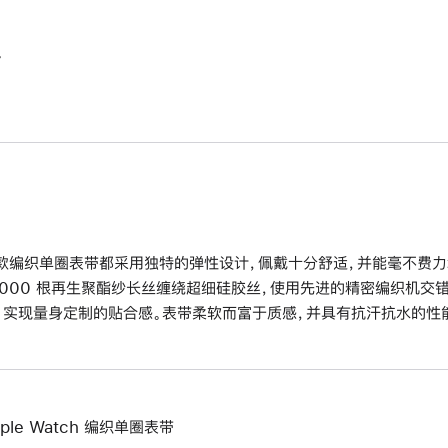
。
款编织单圈表带都采用独特的弹性设计，佩戴十分舒适，并能毫不费力
6000 根再生聚酯纱长丝缠绕超细硅胶丝，使用先进的精密编织机交
，实现量身定制的贴合感。表带柔软而富于质感，并具有抗汗抗水的性
pple Watch 编织单圈表带