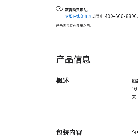
获得购买帮助，
立即在线交流
(在
或致电
400-666-8800
新
所示表壳仅作图示之用。
窗
口
中
打
开)
产品信息
概述
每
1
度
包装内容
A