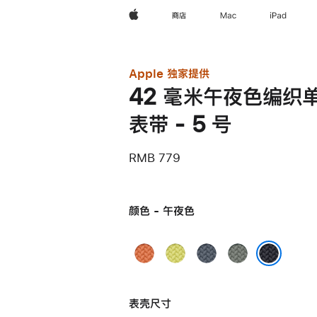
Apple
商店
Mac
iPad
Apple 独家提供
42 毫米午夜色编织
表带 - 5 号
RMB 779
颜色 - 午夜色
姜
霓
铁
灰
黄
虹
锚
绿
午夜色
末
黄
蓝
色
表壳尺寸
色
色
色