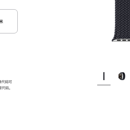
米
种尺码可
带尺码。