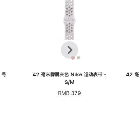
上
下
一
一
个
个
 号
42 毫米朦胧灰色 Nike 运动表带 -
42 
S/M
RMB 379