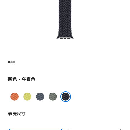
颜色 - 午夜色
姜
霓
铁
灰
黄
虹
锚
绿
午夜色
末
黄
蓝
色
表壳尺寸
色
色
色