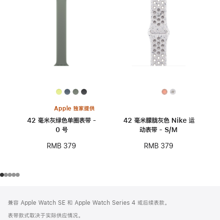
Apple 独家提供
42 毫米灰绿色单圈表带 -
42 毫米朦胧灰色 Nike 运
0 号
动表带 - S/M
RMB 379
RMB 379
网
脚
兼容 Apple Watch SE 和 Apple Watch Series 4 或后续表款。
注
页
表带款式取决于实际供应情况。