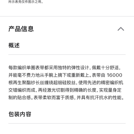
所示表壳仅作图示之用。
窗
口
中
打
产品信息
开)
概述
每款编织单圈表带都采用独特的弹性设计，佩戴十分舒适，
并能毫不费力地从手腕上摘下或重新戴上。表带由 16000
根再生聚酯纱长丝缠绕超细硅胶丝，使用先进的精密编织机
交错编织而成，再经激光切割得到精确的长度，实现量身定
制的贴合感。表带柔软而富于质感，并具有抗汗抗水的性能。
包装内容