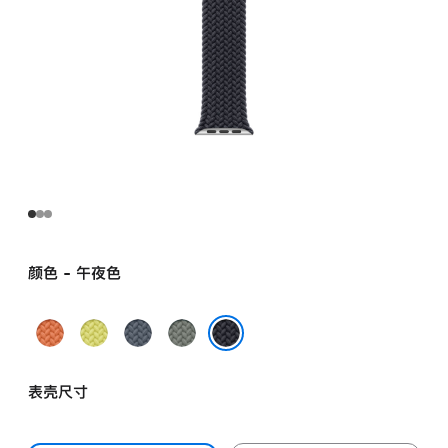
颜色 - 午夜色
姜
霓
铁
灰
黄
虹
锚
绿
午夜色
末
黄
蓝
色
表壳尺寸
色
色
色