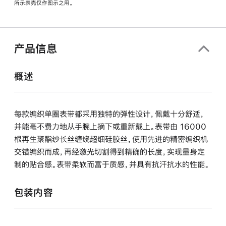
所示表壳仅作图示之用。
窗
口
中
打
产品信息
开)
概述
每款编织单圈表带都采用独特的弹性设计，佩戴十分舒适，
并能毫不费力地从手腕上摘下或重新戴上。表带由 16000
根再生聚酯纱长丝缠绕超细硅胶丝，使用先进的精密编织机
交错编织而成，再经激光切割得到精确的长度，实现量身定
制的贴合感。表带柔软而富于质感，并具有抗汗抗水的性能。
包装内容