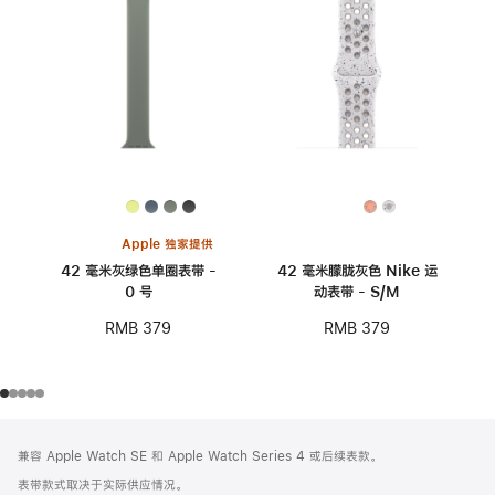
Apple 独家提供
42 毫米灰绿色单圈表带 -
42 毫米朦胧灰色 Nike 运
0 号
动表带 - S/M
RMB 379
RMB 379
网
脚
兼容 Apple Watch SE 和 Apple Watch Series 4 或后续表款。
注
页
表带款式取决于实际供应情况。