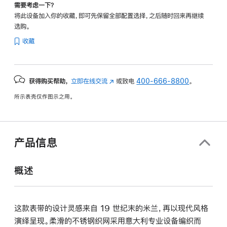
需要考虑一下？
将此设备加入你的收藏，即可先保留全部配置选择，之后随时回来再继续
选购。
收藏
获得购买帮助，
立即在线交流
(在
或致电
400-666-8800
。
新
所示表壳仅作图示之用。
窗
口
中
打
产品信息
开)
概述
这款表带的设计灵感来自 19 世纪末的米兰，再以现代风格
演绎呈现。柔滑的不锈钢织网采用意大利专业设备编织而