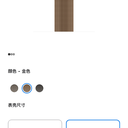
颜色 - 金色
原
石
色
板
金色
色
表壳尺寸