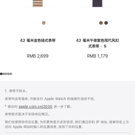
42 毫米金色链式表带
42 毫米午夜紫色现代风扣
式表带 - S
RMB 2,699
RMB 1,179
网
脚
1. 表带不防水。
注
页
表带内含有磁体，可能会对 Apple Watch 的指南针造成干扰。
页
º 请访问
apple.com.cn/2030
进一步了解。
脚
表带款式取决于实际供应情况。
我们会使用你所在位置，为你更快显示送货选项。我们通过你的 IP 地址，或者你在上次
访问 Apple 网站时输入的位置信息，找到了你的位置。