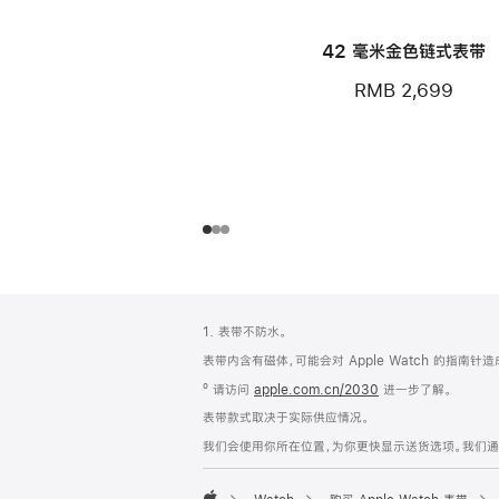
42 毫米金色链式表带
RMB 2,699
网
脚
1. 表带不防水。
注
页
表带内含有磁体，可能会对 Apple Watch 的指南针
页
º 请访问
apple.com.cn/2030
进一步了解。
脚
表带款式取决于实际供应情况。
我们会使用你所在位置，为你更快显示送货选项。我们通过你