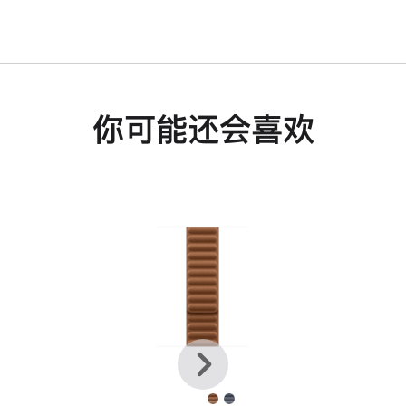
你可能还会喜欢
上
下
一
一
个
个