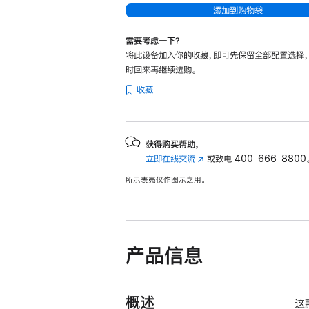
添加到购物袋
需要考虑一下？
将此设备加入你的收藏，即可先保留全部配置选择
时回来再继续选购。
收藏
获得购买帮助，
立即在线交流
(在
或致电
400-666-8800
新
所示表壳仅作图示之用。
窗
口
中
打
开)
产品信息
概述
这