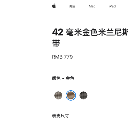
Apple
商店
Mac
iPad
42 毫米金色米兰尼
带
RMB 779
颜色 - 金色
原
石
色
板
金色
色
表壳尺寸