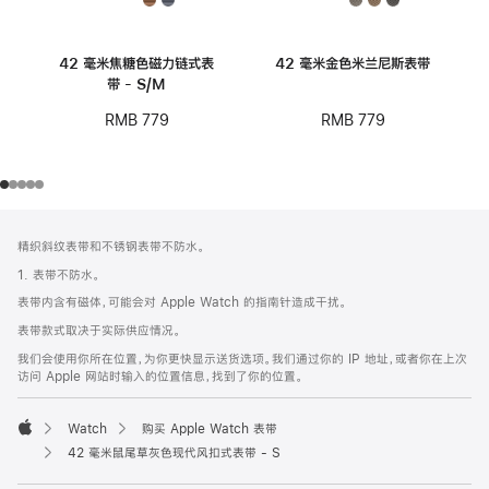
42 毫米焦糖色磁力链式表
42 毫米金色米兰尼斯表带
带 - S/M
RMB 779
RMB 779
网
脚
精织斜纹表带和不锈钢表带不防水。
注
页
1. 表带不防水。
页
表带内含有磁体，可能会对 Apple Watch 的指南针造成干扰。
脚
表带款式取决于实际供应情况。
我们会使用你所在位置，为你更快显示送货选项。我们通过你的 IP 地址，或者你在上次
访问 Apple 网站时输入的位置信息，找到了你的位置。
Watch
购买 Apple Watch 表带
Apple
42 毫米鼠尾草灰色现代风扣式表带 - S