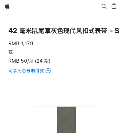
Apple
42 毫米鼠尾草灰色现代风扣式表带 - S
RMB 1,179
或
RMB 50/月 (24 期)
可享免息分期付款
(42
毫
米
鼠
尾
草
灰
色
现