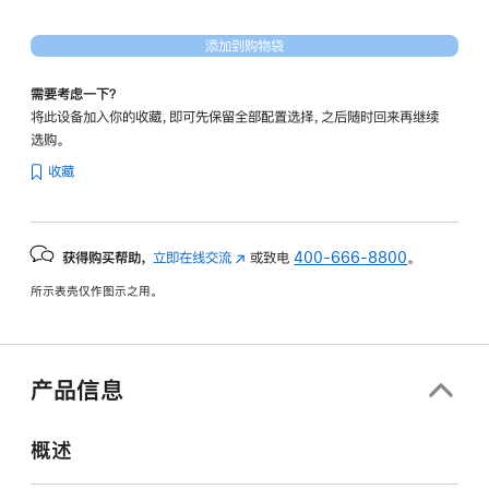
添加到购物袋
需要考虑一下？
将此设备加入你的收藏，即可先保留全部配置选择，之后随时回来再继续
选购。
收藏
获得购买帮助，
立即在线交流
(在
或致电
400-666-8800
。
新
所示表壳仅作图示之用。
窗
口
中
打
产品信息
开)
概述