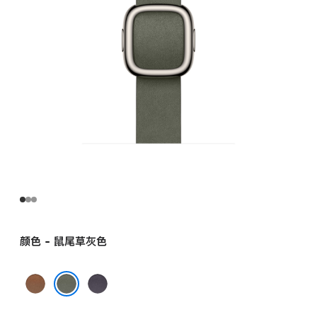
代
风
扣
式
表
带
-
S
sage_gray
的
分
期
付
款
颜色 - 鼠尾草灰色
选
项)
焦
午
糖
夜
鼠尾草灰色