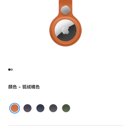
颜色 - 狐绒橘色
午
海
黑
青
夜
军
色
苔
狐绒橘色
紫
蓝
色
色
色