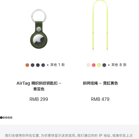
+ 其他 1 款
+ 其他 8 款
AirTag 精织斜纹钥匙扣 –
斜挎挂绳 – 霓虹黄色
青苔色
RMB 479
RMB 299
网
脚
我们会使用你所在位置，为你更快显示送货选项。我们通过你的 IP 地址，或者你在上次
注
页