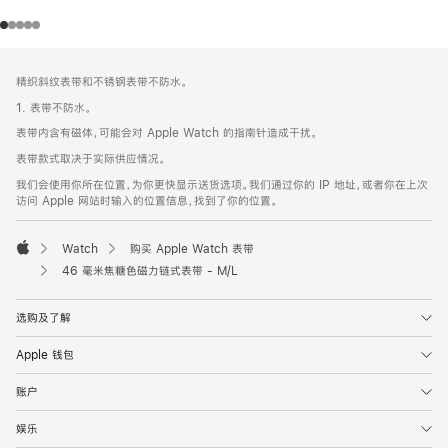
网
脚
精织斜纹表带和不锈钢表带不防水。
注
页
1. 表带不防水。
页
表带内含有磁体，可能会对 Apple Watch 的指南针造成干扰。
脚
表带款式取决于实际供应情况。
我们会使用你所在位置，为你更快显示送货选项。我们通过你的 IP 地址，或者你在上次
访问 Apple 网站时输入的位置信息，找到了你的位置。
Watch
购买 Apple Watch 表带
Apple
46 毫米焦糖色磁力链式表带 - M/L
选购及了解
Apple 钱包
账户
娱乐