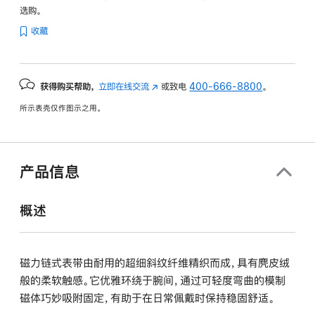
选购。
收藏
获得购买帮助，
立即在线交流
(在
或致电
400-666-8800
。
新
所示表壳仅作图示之用。
窗
口
中
打
产品信息
开)
概述
磁力链式表带由耐用的超细斜纹纤维精织而成，具有麂皮绒
般的柔软触感。它优雅环绕于腕间，通过可轻度弯曲的模制
磁体巧妙吸附固定，有助于在日常佩戴时保持稳固舒适。