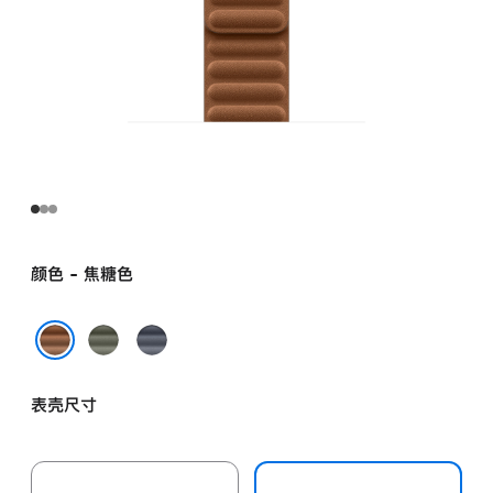
颜色 - 焦糖色
鼠
海
尾
军
焦糖色
草
蓝
表壳尺寸
灰
色
色