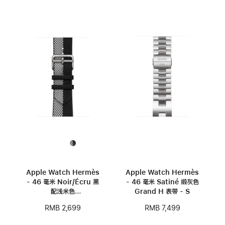
Apple Watch Hermès
Apple Watch Hermès
- 46 毫米 Noir/Écru 黑
- 46 毫米 Satiné 缎灰色
配浅米色
Grand H 表带 - S
Toile H Double Jeu 表
RMB 2,699
RMB 7,499
带