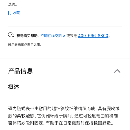
选购。
收藏
获得购买帮助，
立即在线交流
(在
或致电
400-666-8800
。
新
所示表壳仅作图示之用。
窗
口
中
打
产品信息
开)
概述
磁力链式表带由耐用的超细斜纹纤维精织而成，具有麂皮绒
般的柔软触感。它优雅环绕于腕间，通过可轻度弯曲的模制
磁体巧妙吸附固定，有助于在日常佩戴时保持稳固舒适。