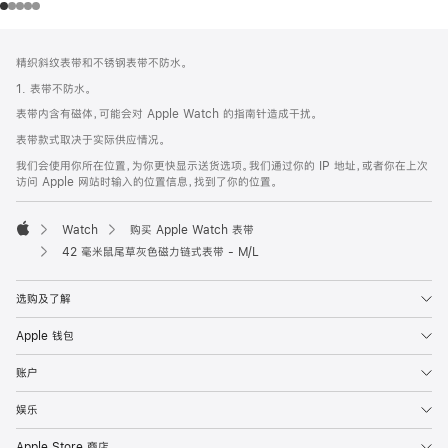
网
脚
精织斜纹表带和不锈钢表带不防水。
注
页
1. 表带不防水。
页
表带内含有磁体，可能会对 Apple Watch 的指南针造成干扰。
脚
表带款式取决于实际供应情况。
我们会使用你所在位置，为你更快显示送货选项。我们通过你的 IP 地址，或者你在上次
访问 Apple 网站时输入的位置信息，找到了你的位置。
Watch
购买 Apple Watch 表带
Apple
42 毫米鼠尾草灰色磁力链式表带 - M/L
选购及了解
Apple 钱包
账户
娱乐
Apple Store 商店