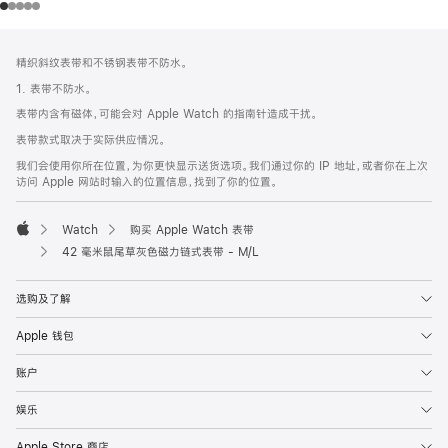
网
脚
精织斜纹表带和不锈钢表带不防水。
注
页
1. 表带不防水。
页
表带内含有磁体，可能会对 Apple Watch 的指南针造成干扰。
脚
表带款式取决于实际供应情况。
我们会使用你所在位置，为你更快显示送货选项。我们通过你的 IP 地址，或者你在上次
访问 Apple 网站时输入的位置信息，找到了你的位置。
Watch
购买 Apple Watch 表带
Apple
42 毫米鼠尾草灰色磁力链式表带 - M/L
选购及了解
Apple 钱包
账户
娱乐
Apple Store 商店