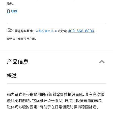
选购。
收藏
获得购买帮助，
立即在线交流
(在
或致电
400-666-8800
。
新
所示表壳仅作图示之用。
窗
口
中
打
产品信息
开)
概述
磁力链式表带由耐用的超细斜纹纤维精织而成，具有麂皮绒
般的柔软触感。它优雅环绕于腕间，通过可轻度弯曲的模制
磁体巧妙吸附固定，有助于在日常佩戴时保持稳固舒适。