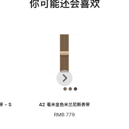
你可能还会喜欢
上
下
一
一
个
个
 - S
42 毫米金色米兰尼斯表带
RMB 779