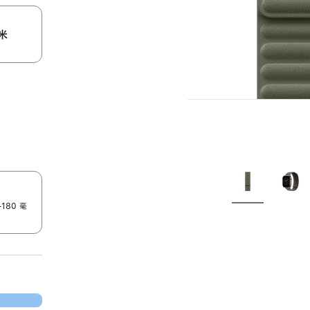
米
180 毫
。