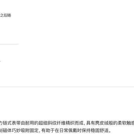
，之后随
。
力链式表带由耐用的超细斜纹纤维精织而成，具有麂皮绒般的柔软触感
制磁体巧妙吸附固定，有助于在日常佩戴时保持稳固舒适。