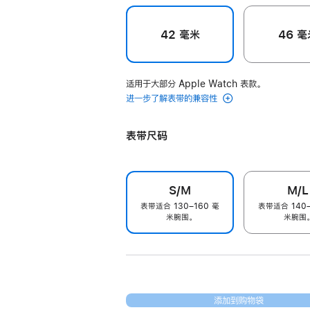
42 毫米
46 毫
适用于大部分 Apple Watch 表款。
进一步了解表带的兼容性
表带尺码
S/M
M/L
表带适合 130–160 毫
表带适合 140–
米腕围。
米腕围
添加到购物袋