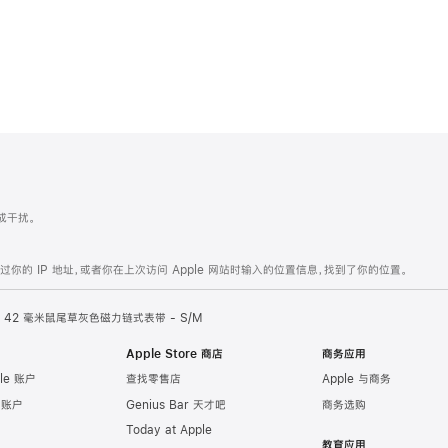
造成干扰。
的 IP 地址，或者你在上次访问 Apple 网站时输入的位置信息，找到了你的位置。
42 毫米鼠尾草灰色磁力链式表带 - S/M
Apple Store 商店
商务应用
le 账户
查找零售店
Apple 与商务
e 账户
Genius Bar 天才吧
商务选购
Today at Apple
教育应用