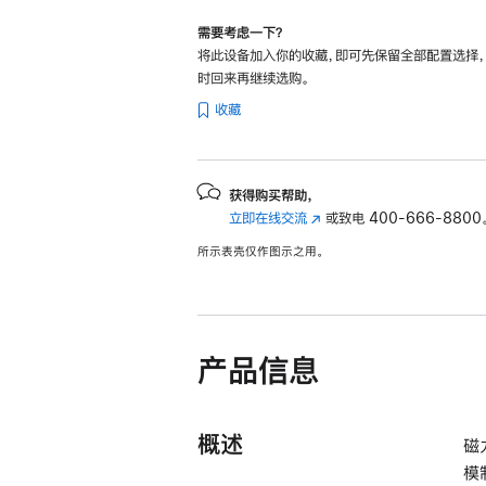
需要考虑一下？
将此设备加入你的收藏，即可先保留全部配置选择
时回来再继续选购。
收藏
获得购买帮助，
立即在线交流
(在
或致电
400-666-8800
新
所示表壳仅作图示之用。
窗
口
中
打
开)
产品信息
概述
磁
模