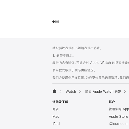
网
脚
精织斜纹表带和不锈钢表带不防水。
注
页
1. 表带不防水。
页
表带内含有磁体，可能会对 Apple Watch 的指南针
脚
表带款式取决于实际供应情况。
我们会使用你所在位置，为你更快显示送货选项。我们通过你
Watch
购买 Apple Watch 表带
Apple
选购及了解
账户
商店
管理你的 App
Mac
Apple Stor
iPad
iCloud.com