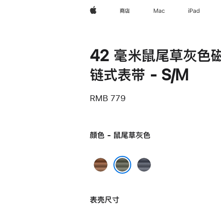
Apple
商店
Mac
iPad
42 毫米鼠尾草灰色
链式表带 - S/M
RMB 779
颜色 - 鼠尾草灰色
焦
海
糖
军
鼠尾草灰色
色
蓝
表壳尺寸
色