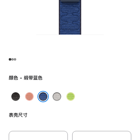
颜色 - 缎带蓝色
午
山
朦
荧
夜
霞
胧
光
缎带蓝色
黑
粉
灰
黄
表壳尺寸
色
色
色
绿
色