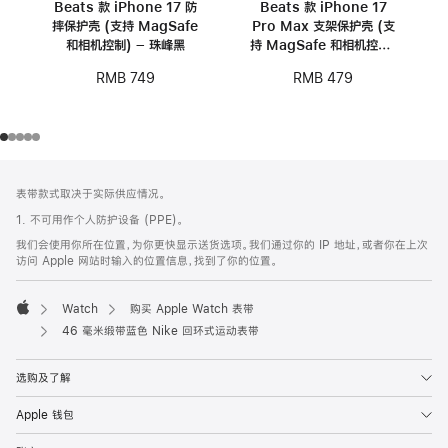
Beats 款 iPhone 17 防
Beats 款 iPhone 17
摔保护壳 (支持 MagSafe
Pro Max 支架保护壳 (支
和相机控制) – 珠峰黑
持 MagSafe 和相机控制)
- 卵石粉
RMB 749
RMB 479
网
脚
表带款式取决于实际供应情况。
注
页
1. 不可用作个人防护设备 (PPE)。
页
我们会使用你所在位置，为你更快显示送货选项。我们通过你的 IP 地址，或者你在上次
脚
访问 Apple 网站时输入的位置信息，找到了你的位置。
Watch
购买 Apple Watch 表带
Apple
46 毫米缎带蓝色 Nike 回环式运动表带
选购及了解
Apple 钱包