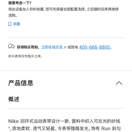
需要考虑一下？
将此设备加入你的收藏，即可先保留全部配置选择，之后随时回来再继续
选购。
收藏
获得购买帮助，
立即在线交流
(在
或致电
400-666-8800
。
新
所示表壳仅作图示之用。
窗
口
中
打
产品信息
开)
概述
Nike 回环式运动表带设计一新，面料中织入可反光的纱线
¹，质地柔软、透气又轻盈，令表带隐隐发光。饰有 Run 斜勾