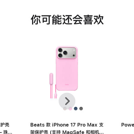
你可能还会喜欢
上
下
一
一
个
个
摔保护壳
Beats 款 iPhone 17 Pro Max 支
Powe
– 珠峰
架保护壳 (支持 MagSafe 和相机控