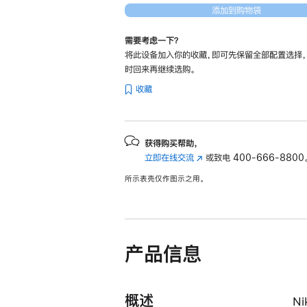
添加到购物袋
需要考虑一下？
将此设备加入你的收藏，即可先保留全部配置选择
时回来再继续选购。
收藏
获得购买帮助，
立即在线交流
(在
或致电
400-666-8800
新
所示表壳仅作图示之用。
窗
口
中
打
开)
产品信息
概述
N