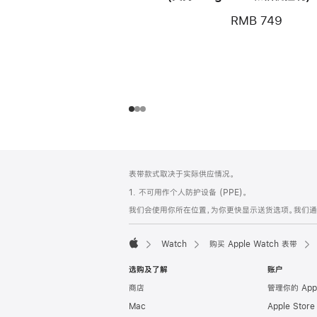
黑
RMB 749
网
脚
表带款式取决于实际供应情况。
注
页
1. 不可用作个人防护设备 (PPE)。
页
我们会使用你所在位置，为你更快显示送货选项。我们通过你
脚
Watch
购买 Apple Watch 表带
Apple
选购及了解
账户
商店
管理你的 App
Mac
Apple Stor