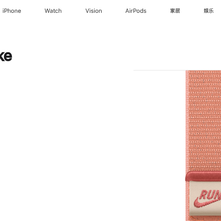
iPhone
Watch
Vision
AirPods
家居
娱乐
ke