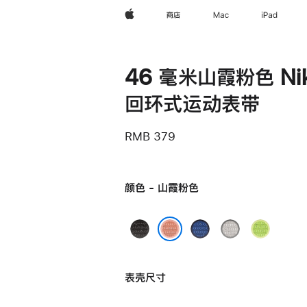
Apple
商店
Mac
iPad
46 毫米山霞粉色 Ni
回环式运动表带
RMB 379
颜色 - 山霞粉色
午
缎
朦
荧
夜
带
胧
光
山霞粉色
黑
蓝
灰
黄
表壳尺寸
色
色
色
绿
色