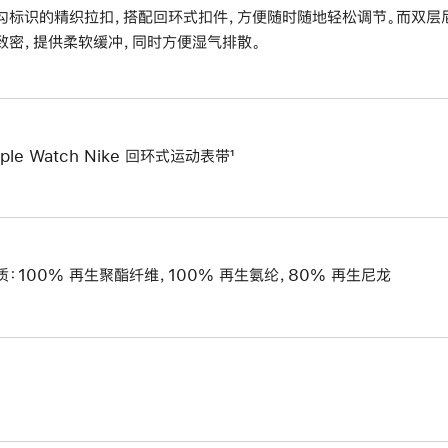
勾标识的精织拉扣，搭配回环式扣件，方便随时随地轻松调节。而双层
致密，提供柔软缓冲，同时方便湿气排散。
ple Watch Nike 回环式运动表带¹
质：100% 再生聚酯纤维，100% 再生氨纶，80% 再生尼龙