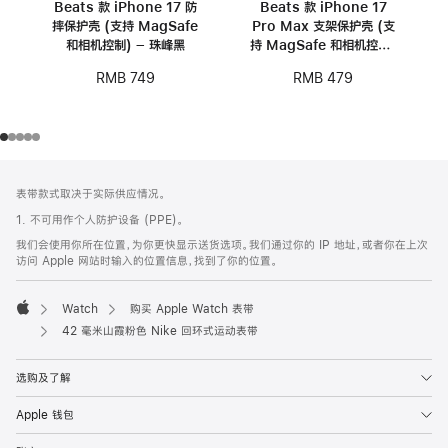
Beats 款 iPhone 17 防
Beats 款 iPhone 17
摔保护壳 (支持 MagSafe
Pro Max 支架保护壳 (支
和相机控制) – 珠峰黑
持 MagSafe 和相机控制)
- 卵石粉
RMB 749
RMB 479
网
脚
表带款式取决于实际供应情况。
注
页
1. 不可用作个人防护设备 (PPE)。
页
我们会使用你所在位置，为你更快显示送货选项。我们通过你的 IP 地址，或者你在上次
脚
访问 Apple 网站时输入的位置信息，找到了你的位置。
Watch
购买 Apple Watch 表带
Apple
42 毫米山霞粉色 Nike 回环式运动表带
选购及了解
Apple 钱包