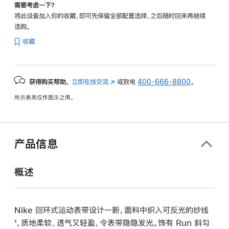
需要考虑一下？
将此设备加入你的收藏，即可先保留全部配置选择，之后随时回来再继续
选购。
收藏
获得购买帮助，
立即在线交流
(在
或致电
400-666-8800
。
新
所示表壳仅作图示之用。
窗
口
中
打
产品信息
开)
概述
Nike 回环式运动表带设计一新，面料中织入可反光的纱线
¹，质地柔软、透气又轻盈，令表带隐隐发光。饰有 Run 斜勾