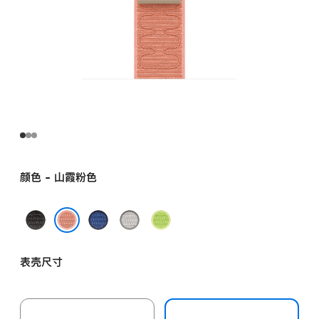
颜色 - 山霞粉色
午
缎
朦
荧
夜
带
胧
光
山霞粉色
黑
蓝
灰
黄
表壳尺寸
色
色
色
绿
色