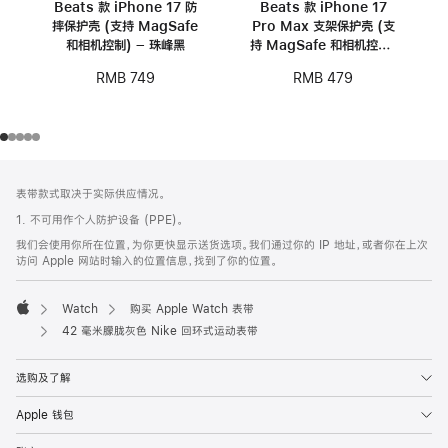
Beats 款 iPhone 17 防
Beats 款 iPhone 17
摔保护壳 (支持 MagSafe
Pro Max 支架保护壳 (支
和相机控制) – 珠峰黑
持 MagSafe 和相机控制)
- 卵石粉
RMB 749
RMB 479
网
脚
表带款式取决于实际供应情况。
注
页
1. 不可用作个人防护设备 (PPE)。
页
我们会使用你所在位置，为你更快显示送货选项。我们通过你的 IP 地址，或者你在上次
脚
访问 Apple 网站时输入的位置信息，找到了你的位置。
Watch
购买 Apple Watch 表带
Apple
42 毫米朦胧灰色 Nike 回环式运动表带
选购及了解
Apple 钱包