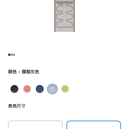
颜色 - 朦胧灰色
午
山
缎
荧
夜
霞
带
光
朦胧灰色
黑
粉
蓝
黄
表壳尺寸
色
色
色
绿
色