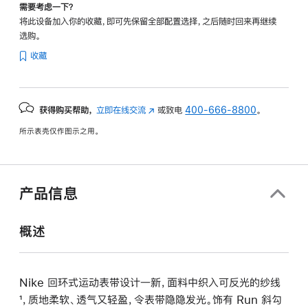
需要考虑一下？
将此设备加入你的收藏，即可先保留全部配置选择，之后随时回来再继续
选购。
收藏
获得购买帮助，
立即在线交流
(在
或致电
400-666-8800
。
新
所示表壳仅作图示之用。
窗
口
中
打
产品信息
开)
概述
Nike 回环式运动表带设计一新，面料中织入可反光的纱线
¹，质地柔软、透气又轻盈，令表带隐隐发光。饰有 Run 斜勾