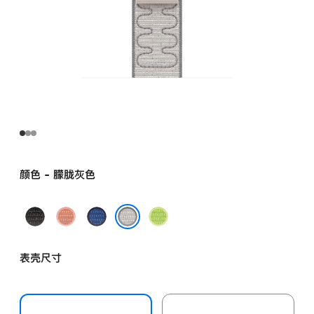
颜色 - 朦胧灰色
午
山
缎
荧
夜
霞
带
光
朦胧灰色
黑
粉
蓝
黄
表壳尺寸
色
色
色
绿
色