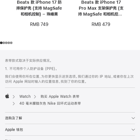
Beats 款 iPhone 17 防
Beats 款 iPhone 17
摔保护壳 (支持 MagSafe
Pro Max 支架保护壳 (支
和相机控制) – 珠峰黑
持 MagSafe 和相机控制)
- 卵石粉
RMB 749
RMB 479
网
脚
表带款式取决于实际供应情况。
注
页
1. 不可用作个人防护设备 (PPE)。
页
我们会使用你所在位置，为你更快显示送货选项。我们通过你的 IP 地址，或者你在上次
脚
访问 Apple 网站时输入的位置信息，找到了你的位置。
Watch
购买 Apple Watch 表带
Apple
40 毫米朦胧灰色 Nike 回环式运动表带
选购及了解
Apple 钱包