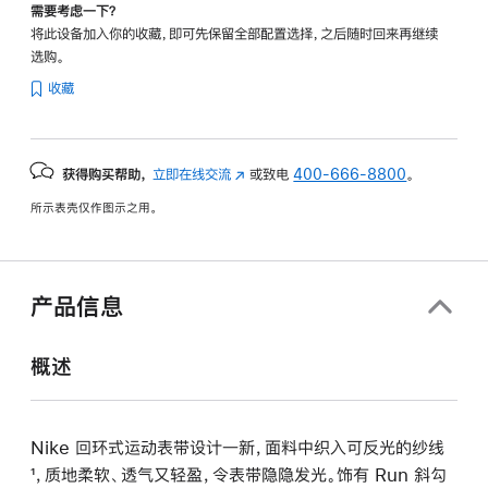
需要考虑一下？
将此设备加入你的收藏，即可先保留全部配置选择，之后随时回来再继续
选购。
收藏
获得购买帮助，
立即在线交流
(在
或致电
400-666-8800
。
新
所示表壳仅作图示之用。
窗
口
中
打
产品信息
开)
概述
Nike 回环式运动表带设计一新，面料中织入可反光的纱线
¹，质地柔软、透气又轻盈，令表带隐隐发光。饰有 Run 斜勾