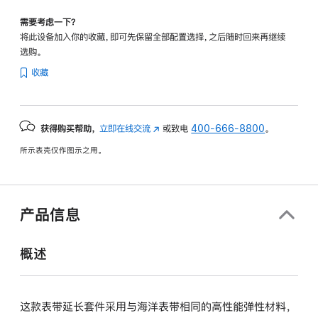
需要考虑一下？
将此设备加入你的收藏，即可先保留全部配置选择，之后随时回来再继续
选购。
收藏
获得购买帮助，
立即在线交流
(在
或致电
400-666-8800
。
新
所示表壳仅作图示之用。
窗
口
中
打
产品信息
开)
概述
这款表带延长套件采用与海洋表带相同的高性能弹性材料，