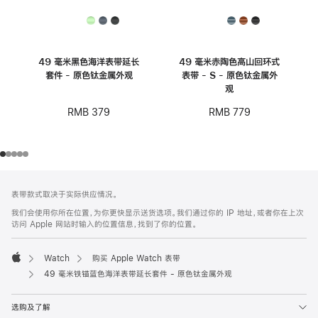
49 毫米黑色海洋表带延长
49 毫米赤陶色高山回环式
套件 - 原色钛金属外观
表带 - S - 原色钛金属外
观
RMB 379
RMB 779
网
脚
表带款式取决于实际供应情况。
注
页
我们会使用你所在位置，为你更快显示送货选项。我们通过你的 IP 地址，或者你在上次
页
访问 Apple 网站时输入的位置信息，找到了你的位置。
脚
Watch
购买 Apple Watch 表带
Apple
49 毫米铁锚蓝色海洋表带延长套件 - 原色钛金属外观
选购及了解