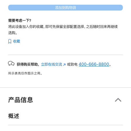
添加到购物袋
需要考虑一下？
将此设备加入你的收藏，即可先保留全部配置选择，之后随时回来再继续
选购。
收藏
获得购买帮助，
立即在线交流
(在
或致电
400-666-8800
。
新
所示表壳仅作图示之用。
窗
口
中
打
产品信息
开)
概述