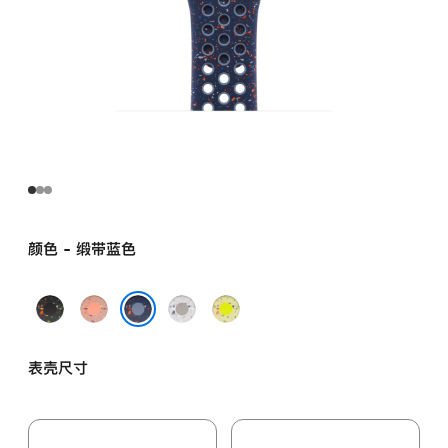
颜色 - 缎带蓝色
午
山
朦
荧
夜
霞
胧
光
缎带蓝色
黑
粉
灰
黄
表壳尺寸
色
色
色
绿
色