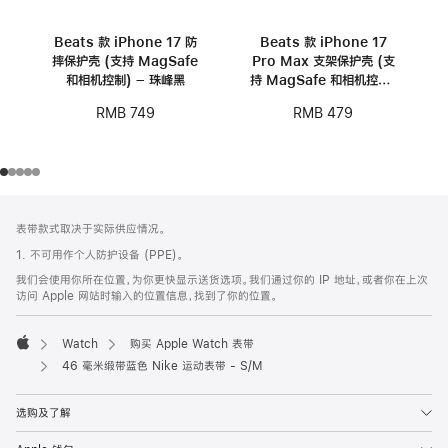
Beats 款 iPhone 17 防
Beats 款 iPhone 17
摔保护壳 (支持 MagSafe
Pro Max 支架保护壳 (支
和相机控制) – 珠峰黑
持 MagSafe 和相机控制)
- 卵石粉
RMB 749
RMB 479
网
脚
表带款式取决于实际供应情况。
注
页
1. 不可用作个人防护设备 (PPE)。
页
我们会使用你所在位置，为你更快显示送货选项。我们通过你的 IP 地址，或者你在上次
脚
访问 Apple 网站时输入的位置信息，找到了你的位置。
Watch
购买 Apple Watch 表带
Apple
46 毫米缎带蓝色 Nike 运动表带 - S/M
选购及了解