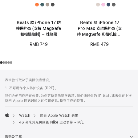
Beats 款 iPhone 17 防
Beats 款 iPhone 17
摔保护壳 (支持 MagSafe
Pro Max 支架保护壳 (支
和相机控制) – 珠峰黑
持 MagSafe 和相机控制)
- 卵石粉
RMB 749
RMB 479
网
脚
表带款式取决于实际供应情况。
注
页
1. 不可用作个人防护设备 (PPE)。
页
我们会使用你所在位置，为你更快显示送货选项。我们通过你的 IP 地址，或者你在上次
脚
访问 Apple 网站时输入的位置信息，找到了你的位置。
Watch
购买 Apple Watch 表带
Apple
46 毫米荧光黄绿色 Nike 运动表带 - M/L
选购及了解