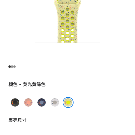
颜色 - 荧光黄绿色
午
山
缎
朦
夜
霞
带
胧
荧光黄绿色
黑
粉
蓝
灰
表壳尺寸
色
色
色
色