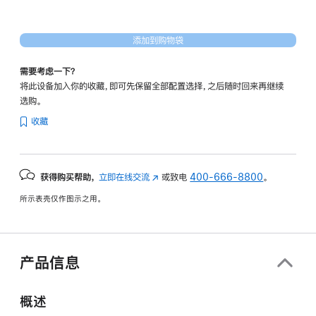
添加到购物袋
需要考虑一下？
将此设备加入你的收藏，即可先保留全部配置选择，之后随时回来再继续
选购。
收藏
获得购买帮助，
立即在线交流
(在
或致电
400-666-8800
。
新
所示表壳仅作图示之用。
窗
口
中
打
产品信息
开)
概述