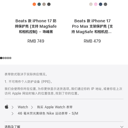
Beats 款 iPhone 17 防
Beats 款 iPhone 17
摔保护壳 (支持 MagSafe
Pro Max 支架保护壳 (支
和相机控制) – 珠峰黑
持 MagSafe 和相机控制)
- 卵石粉
RMB 749
RMB 479
网
脚
表带款式取决于实际供应情况。
注
页
1. 不可用作个人防护设备 (PPE)。
页
我们会使用你所在位置，为你更快显示送货选项。我们通过你的 IP 地址，或者你在上次
脚
访问 Apple 网站时输入的位置信息，找到了你的位置。
Watch
购买 Apple Watch 表带
Apple
46 毫米荧光黄绿色 Nike 运动表带 - S/M
选购及了解