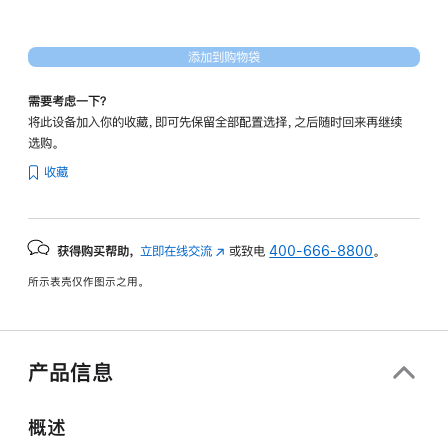
添加到购物袋
需要考虑一下？
将此设备加入你的收藏，即可先保留全部配置选择，之后随时回来再继续
选购。
收藏
获得购买帮助，
立即在线交流
(在
或致电
400-666-8800
。
新
所示表壳仅作图示之用。
窗
口
中
打
产品信息
开)
概述