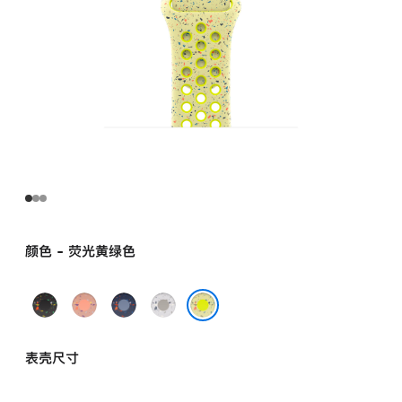
颜色 - 荧光黄绿色
午
山
缎
朦
夜
霞
带
胧
荧光黄绿色
黑
粉
蓝
灰
表壳尺寸
色
色
色
色