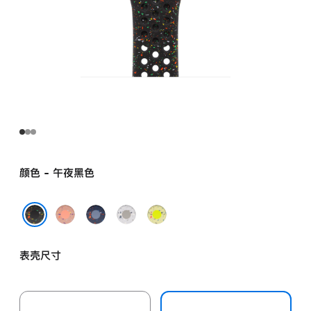
颜色 - 午夜黑色
山
缎
朦
荧
霞
带
胧
光
午夜黑色
粉
蓝
灰
黄
表壳尺寸
色
色
色
绿
色