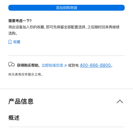
添加到购物袋
需要考虑一下？
将此设备加入你的收藏，即可先保留全部配置选择，之后随时回来再继续
选购。
收藏
获得购买帮助，
立即在线交流
(在
或致电
400-666-8800
。
新
所示表壳仅作图示之用。
窗
口
中
打
产品信息
开)
概述