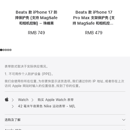
Beats 款 iPhone 17 防
Beats 款 iPhone 17
摔保护壳 (支持 MagSafe
Pro Max 支架保护壳 (支
和相机控制) – 珠峰黑
持 MagSafe 和相机控制)
- 卵石粉
RMB 749
RMB 479
网
脚
表带款式取决于实际供应情况。
注
页
1. 不可用作个人防护设备 (PPE)。
页
我们会使用你所在位置，为你更快显示送货选项。我们通过你的 IP 地址，或者你在上次
脚
访问 Apple 网站时输入的位置信息，找到了你的位置。
Watch
购买 Apple Watch 表带
Apple
42 毫米午夜黑色 Nike 运动表带 - M/L
选购及了解