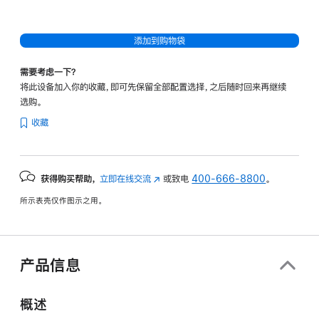
添加到购物袋
需要考虑一下？
将此设备加入你的收藏，即可先保留全部配置选择，之后随时回来再继续
选购。
收藏
获得购买帮助，
立即在线交流
(在
或致电
400-666-8800
。
新
所示表壳仅作图示之用。
窗
口
中
打
产品信息
开)
概述