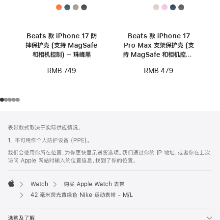
Beats 款 iPhone 17 防
Beats 款 iPhone 17
摔保护壳 (支持 MagSafe
Pro Max 支架保护壳 (支
和相机控制) – 珠峰黑
持 MagSafe 和相机控制)
- 卵石粉
RMB 749
RMB 479
网
脚
表带款式取决于实际供应情况。
注
页
1. 不可用作个人防护设备 (PPE)。
页
我们会使用你所在位置，为你更快显示送货选项。我们通过你的 IP 地址，或者你在上次
脚
访问 Apple 网站时输入的位置信息，找到了你的位置。
Watch
购买 Apple Watch 表带
Apple
42 毫米荧光黄绿色 Nike 运动表带 - M/L
选购及了解