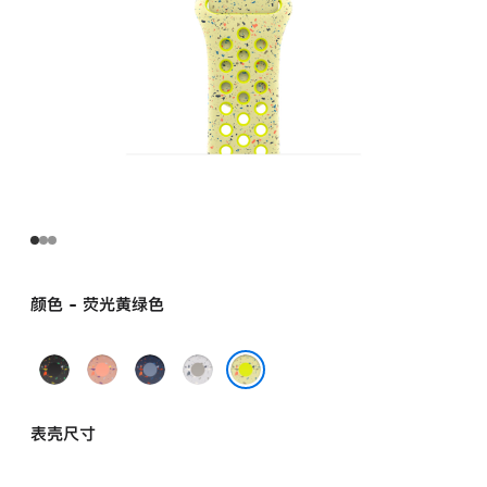
颜色 - 荧光黄绿色
午
山
缎
朦
夜
霞
带
胧
荧光黄绿色
黑
粉
蓝
灰
表壳尺寸
色
色
色
色