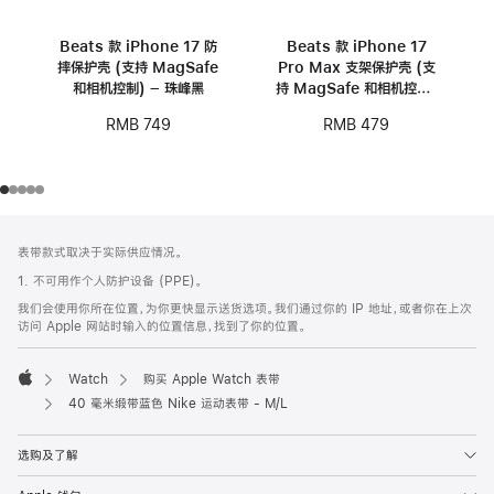
Beats 款 iPhone 17 防
Beats 款 iPhone 17
摔保护壳 (支持 MagSafe
Pro Max 支架保护壳 (支
和相机控制) – 珠峰黑
持 MagSafe 和相机控制)
- 卵石粉
RMB 749
RMB 479
网
脚
表带款式取决于实际供应情况。
注
页
1. 不可用作个人防护设备 (PPE)。
页
我们会使用你所在位置，为你更快显示送货选项。我们通过你的 IP 地址，或者你在上次
脚
访问 Apple 网站时输入的位置信息，找到了你的位置。
Watch
购买 Apple Watch 表带
Apple
40 毫米缎带蓝色 Nike 运动表带 - M/L
选购及了解