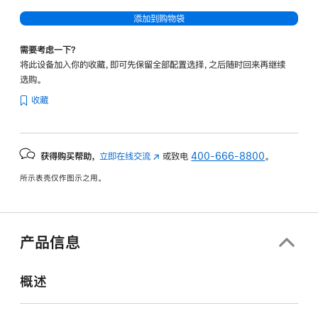
添加到购物袋
需要考虑一下？
将此设备加入你的收藏，即可先保留全部配置选择，之后随时回来再继续
选购。
收藏
获得购买帮助，
立即在线交流
(在
或致电
400-666-8800
。
新
所示表壳仅作图示之用。
窗
口
中
打
产品信息
开)
概述