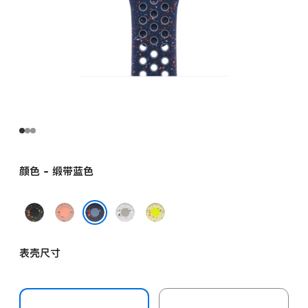
颜色 - 缎带蓝色
午
山
朦
荧
夜
霞
胧
光
缎带蓝色
黑
粉
灰
黄
表壳尺寸
色
色
色
绿
色