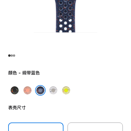
颜色 - 缎带蓝色
午
山
朦
荧
夜
霞
胧
光
缎带蓝色
黑
粉
灰
黄
表壳尺寸
色
色
色
绿
色