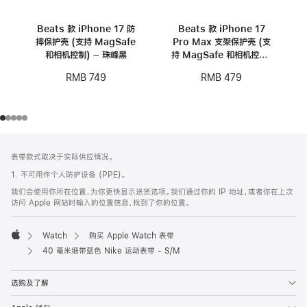
Beats 款 iPhone 17 防
Beats 款 iPhone 17
摔保护壳 (支持 MagSafe
Pro Max 支架保护壳 (支
和相机控制) – 珠峰黑
持 MagSafe 和相机控制)
- 卵石粉
RMB 749
RMB 479
网
脚
表带款式取决于实际供应情况。
注
页
1. 不可用作个人防护设备 (PPE)。
页
我们会使用你所在位置，为你更快显示送货选项。我们通过你的 IP 地址，或者你在上次
脚
访问 Apple 网站时输入的位置信息，找到了你的位置。
Watch
购买 Apple Watch 表带
Apple
40 毫米缎带蓝色 Nike 运动表带 - S/M
选购及了解