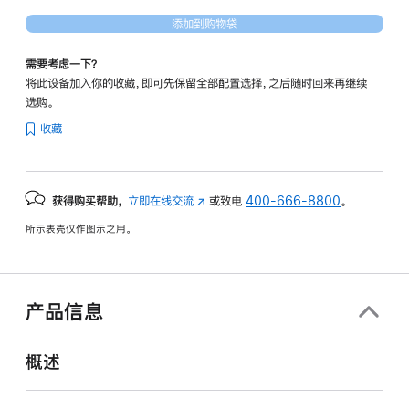
添加到购物袋
需要考虑一下？
将此设备加入你的收藏，即可先保留全部配置选择，之后随时回来再继续
选购。
收藏
获得购买帮助，
立即在线交流
(在
或致电
400-666-8800
。
新
所示表壳仅作图示之用。
窗
口
中
打
产品信息
开)
概述