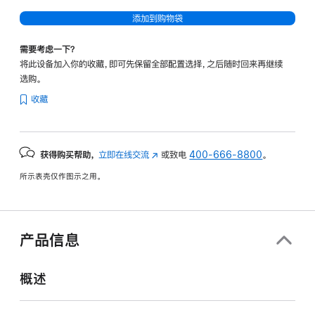
添加到购物袋
需要考虑一下？
将此设备加入你的收藏，即可先保留全部配置选择，之后随时回来再继续
选购。
收藏
获得购买帮助，
立即在线交流
(在
或致电
400-666-8800
。
新
所示表壳仅作图示之用。
窗
口
中
打
产品信息
开)
概述