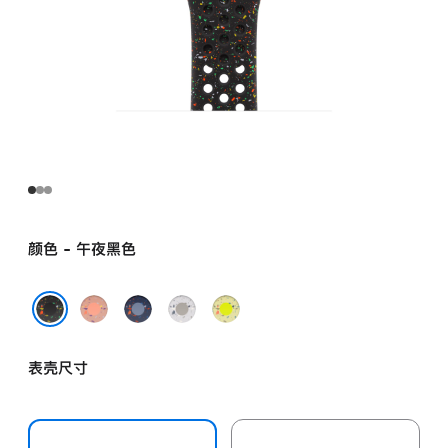
颜色 - 午夜黑色
山
缎
朦
荧
霞
带
胧
光
午夜黑色
粉
蓝
灰
黄
表壳尺寸
色
色
色
绿
色