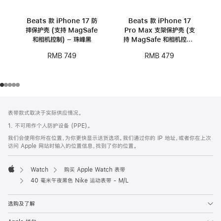
Beats 款 iPhone 17 防
Beats 款 iPhone 17
摔保护壳 (支持 MagSafe
Pro Max 支架保护壳 (支
和相机控制) – 珠峰黑
持 MagSafe 和相机控制)
- 卵石粉
RMB 749
RMB 479
网
脚
表带款式取决于实际供应情况。
注
页
1. 不可用作个人防护设备 (PPE)。
页
我们会使用你所在位置，为你更快显示送货选项。我们通过你的 IP 地址，或者你在上次
脚
访问 Apple 网站时输入的位置信息，找到了你的位置。
Watch
购买 Apple Watch 表带
Apple
40 毫米午夜黑色 Nike 运动表带 - M/L
选购及了解