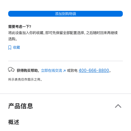
添加到购物袋
需要考虑一下？
将此设备加入你的收藏，即可先保留全部配置选择，之后随时回来再继续
选购。
收藏
获得购买帮助，
立即在线交流
(在
或致电
400-666-8800
。
新
所示表壳仅作图示之用。
窗
口
中
打
产品信息
开)
概述