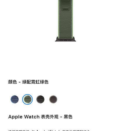
颜色 - 绿配霓虹绿色
蓝
黑
蓝
配
配
配
绿配霓虹绿色
亮
木
黑
Apple Watch 表壳外观 - 黑色
蓝
炭
色
色
色