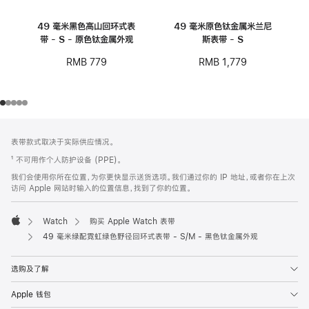
49 毫米黑色高山回环式表
49 毫米原色钛金属米兰尼
带 - S - 原色钛金属外观
斯表带 - S
RMB 779
RMB 1,779
网
脚
表带款式取决于实际供应情况。
注
页
¹ 不可用作个人防护设备 (PPE)。
页
我们会使用你所在位置，为你更快显示送货选项。我们通过你的 IP 地址，或者你在上次
脚
访问 Apple 网站时输入的位置信息，找到了你的位置。
Watch
购买 Apple Watch 表带
Apple
49 毫米绿配霓虹绿色野径回环式表带 - S/M - 黑色钛金属外观
选购及了解
Apple 钱包