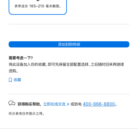
表带适合 165–210 毫米腕围。
添加到购物袋
需要考虑一下？
将此设备加入你的收藏，即可先保留全部配置选择，之后随时回来再继续
选购。
收藏
获得购买帮助，
立即在线交流
(在
或致电
400-666-8800
。
新
所示表壳仅作图示之用。
窗
口
中
打