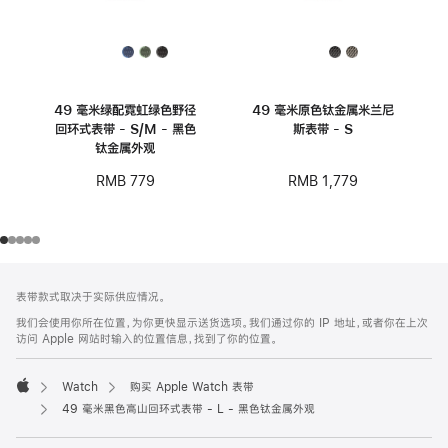
49 毫米绿配霓虹绿色野径
49 毫米原色钛金属米兰尼
回环式表带 - S/M - 黑色
斯表带 - S
钛金属外观
RMB 1,779
RMB 779
网
脚
表带款式取决于实际供应情况。
注
页
我们会使用你所在位置，为你更快显示送货选项。我们通过你的 IP 地址，或者你在上次
页
访问 Apple 网站时输入的位置信息，找到了你的位置。
脚
Watch
购买 Apple Watch 表带
Apple
49 毫米黑色高山回环式表带 - L - 黑色钛金属外观