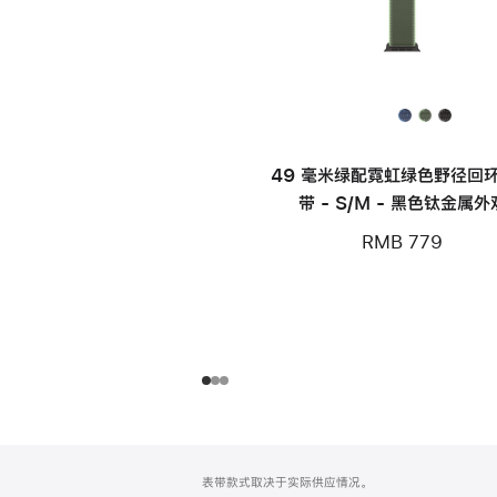
49 毫米绿配霓虹绿色野径回
带 - S/M - 黑色钛金属外
RMB 779
网
脚
表带款式取决于实际供应情况。
注
页