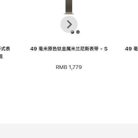
上
下
一
一
个
个
环式表
49 毫米原色钛金属米兰尼斯表带 - S
49 
观
RMB 1,779