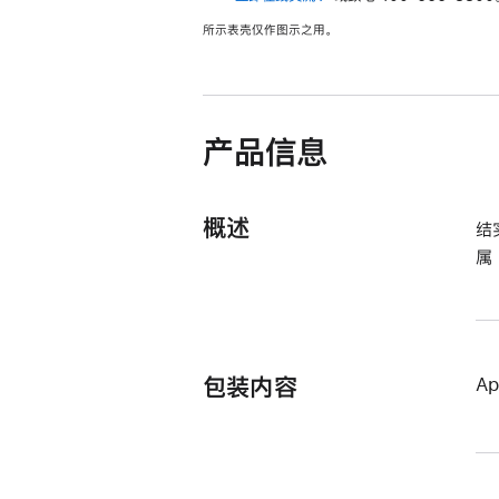
新
所示表壳仅作图示之用。
窗
口
中
打
开)
产品信息
概述
结
属
包装内容
A