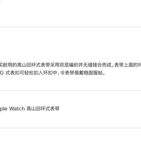
实耐用的高山回环式表带采用双层编织并无缝接合而成。表带上面的
 G 式表扣可轻松扣入环扣中，令表带佩戴稳固服帖。
pple Watch 高山回环式表带