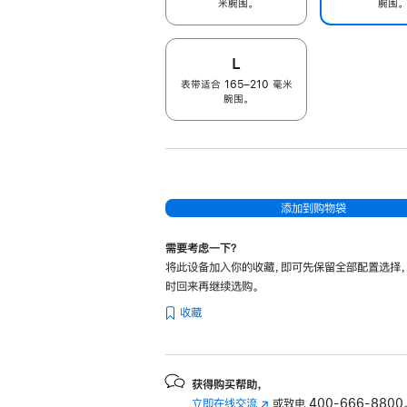
米腕围。
腕围。
L
表带适合 165–210 毫米
腕围。
添加到购物袋
需要考虑一下？
将此设备加入你的收藏，即可先保留全部配置选择
时回来再继续选购。
收藏
获得购买帮助，
立即在线交流
(在
或致电
400-666-8800