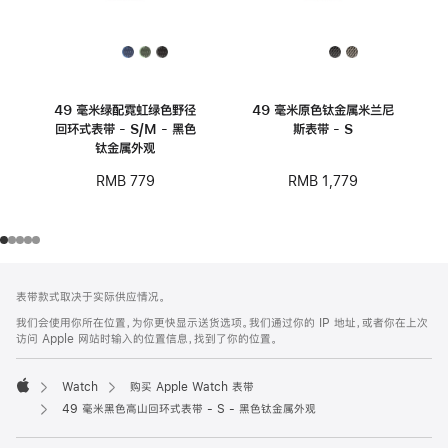
49 毫米绿配霓虹绿色野径
49 毫米原色钛金属米兰尼
回环式表带 - S/M - 黑色
斯表带 - S
钛金属外观
RMB 1,779
RMB 779
网
脚
表带款式取决于实际供应情况。
注
页
我们会使用你所在位置，为你更快显示送货选项。我们通过你的 IP 地址，或者你在上次
页
访问 Apple 网站时输入的位置信息，找到了你的位置。
脚
Watch
购买 Apple Watch 表带
Apple
49 毫米黑色高山回环式表带 - S - 黑色钛金属外观