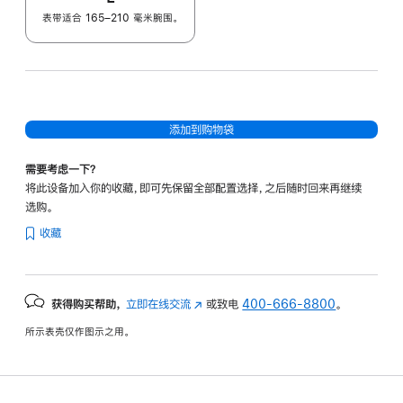
表带适合 165–210 毫米腕围。
添加到购物袋
需要考虑一下？
将此设备加入你的收藏，即可先保留全部配置选择，之后随时回来再继续
选购。
收藏
获得购买帮助，
立即在线交流
(在
或致电
400-666-8800
。
新
所示表壳仅作图示之用。
窗
口
中
打