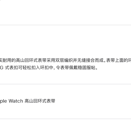
实耐用的高山回环式表带采用双层编织并无缝接合而成。表带上面的
 G 式表扣可轻松扣入环扣中，令表带佩戴稳固服帖。
pple Watch 高山回环式表带