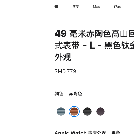
Apple
商店
Mac
iPad
49 毫米赤陶色高山
式表带 - L - 黑色钛
外观
RMB 779
颜色 - 赤陶色
浅
黑
靛
蓝
色
蓝
赤陶色
色
色
Apple Watch 表壳外观 - 黑色