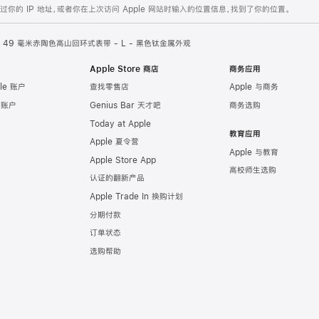
的 IP 地址，或者你在上次访问 Apple 网站时输入的位置信息，找到了你的位置。
49 毫米赤陶色高山回环式表带 - L - 黑色钛金属外观
Apple Store 商店
商务应用
le 账户
查找零售店
Apple 与商务
e 账户
Genius Bar 天才吧
商务选购
Today at Apple
教育应用
Apple 夏令营
Apple 与教育
Apple Store App
高校师生选购
认证的翻新产品
Apple Trade In 换购计划
分期付款
订单状态
选购帮助