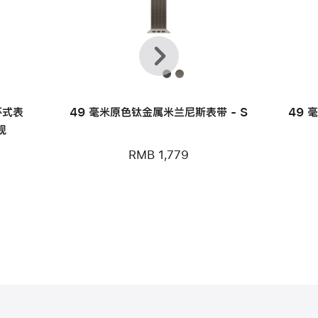
上
下
一
一
个
个
环式表
49 毫米原色钛金属米兰尼斯表带 - S
49 
观
RMB 1,779