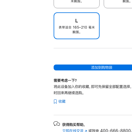
米腕围。
腕围。
L
表带适合 165–210 毫米
腕围。
添加到购物袋
需要考虑一下？
将此设备加入你的收藏，即可先保留全部配置选择
时回来再继续选购。
收藏
获得购买帮助，
立即在线交流
(在
或致电
400-666-8800