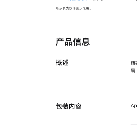
新
所示表壳仅作图示之用。
窗
口
中
打
开)
产品信息
概述
结
属
包装内容
A