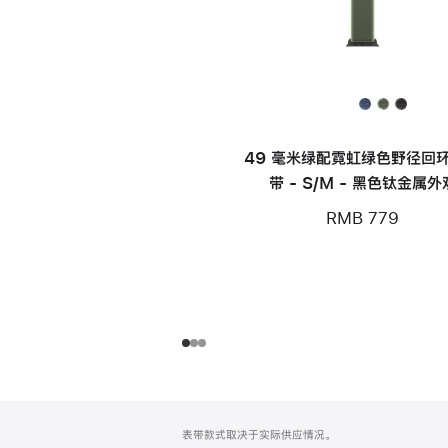
49 毫米绿配霓虹绿色野径回
带 - S/M - 黑色钛金属外
RMB 779
网
脚
表带款式取决于实际供应情况。
注
页