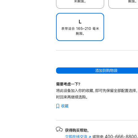
米腕围。
腕围。
L
表带适合 165–210 毫米
腕围。
添加到购物袋
需要考虑一下？
将此设备加入你的收藏，即可先保留全部配置选择
时回来再继续选购。
收藏
获得购买帮助，
立即在线交流
(在
或致电
400-666-8800