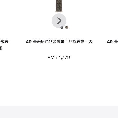
上
下
一
一
个
个
环式表
49 毫米原色钛金属米兰尼斯表带 - S
49 
观
RMB 1,779