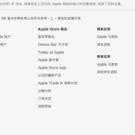
的 IP 地址，或者你在上次访问 Apple 网站时输入的位置信息，找到了你的位置。
49 毫米赤陶色高山回环式表带 - L - 黑色钛金属外观
Apple Store 商店
商务应用
le 账户
查找零售店
Apple 与商务
e 账户
Genius Bar 天才吧
商务选购
Today at Apple
教育应用
Apple 夏令营
Apple 与教育
Apple Store App
高校师生选购
认证的翻新产品
Apple Trade In 换购计划
分期付款
订单状态
选购帮助