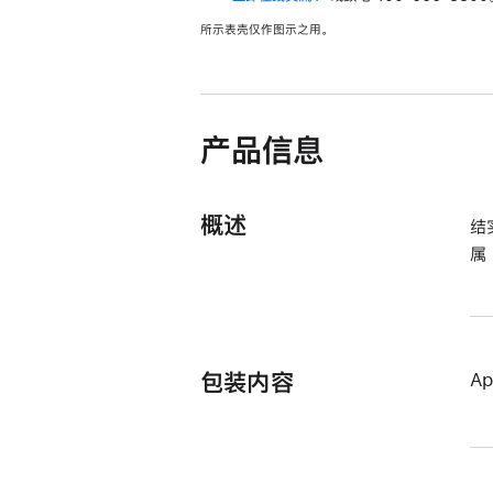
新
所示表壳仅作图示之用。
窗
口
中
打
开)
产品信息
概述
结
属
包装内容
A