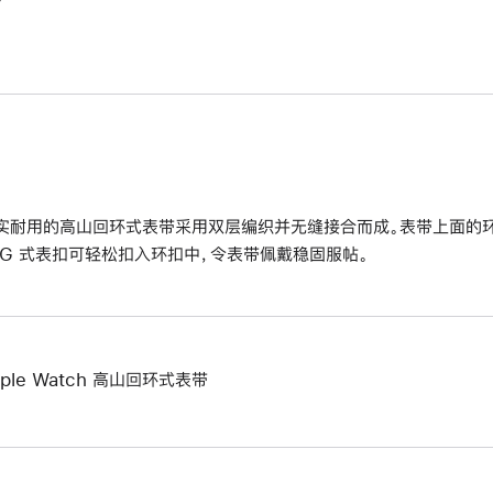
实耐用的高山回环式表带采用双层编织并无缝接合而成。表带上面的
 G 式表扣可轻松扣入环扣中，令表带佩戴稳固服帖。
pple Watch 高山回环式表带