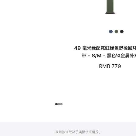
49 毫米绿配霓虹绿色野径回
带 - S/M - 黑色钛金属外
RMB 779
网
脚
表带款式取决于实际供应情况。
注
页