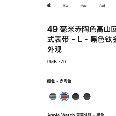
Apple
商店
Mac
iPad
49 毫米赤陶色高山
式表带 - L - 黑色钛
外观
RMB 779
颜色 - 赤陶色
浅
黑
靛
蓝
色
蓝
赤陶色
色
色
Apple Watch 表壳外观 - 黑色