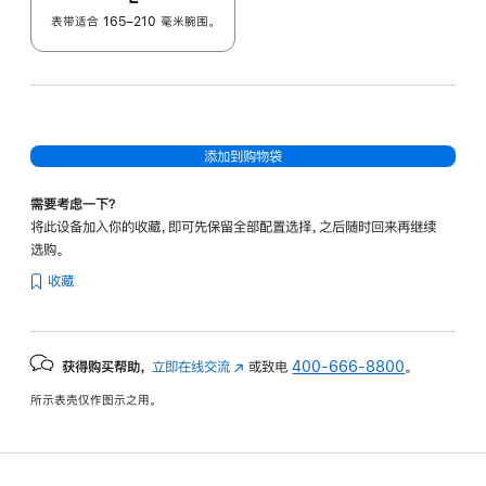
表带适合 165–210 毫米腕围。
添加到购物袋
需要考虑一下？
将此设备加入你的收藏，即可先保留全部配置选择，之后随时回来再继续
选购。
收藏
获得购买帮助，
立即在线交流
(在
或致电
400-666-8800
。
新
所示表壳仅作图示之用。
窗
口
中
打