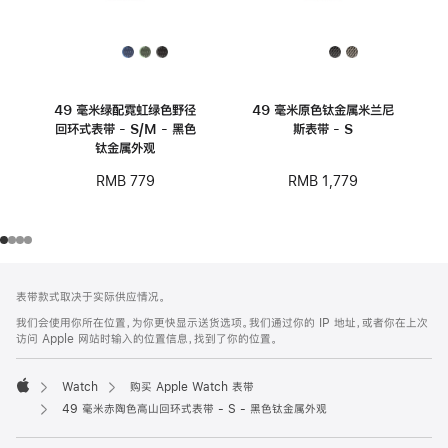
49 毫米绿配霓虹绿色野径
49 毫米原色钛金属米兰尼
回环式表带 - S/M - 黑色
斯表带 - S
钛金属外观
RMB 1,779
RMB 779
网
脚
表带款式取决于实际供应情况。
注
页
我们会使用你所在位置，为你更快显示送货选项。我们通过你的 IP 地址，或者你在上次
页
访问 Apple 网站时输入的位置信息，找到了你的位置。
脚
Watch
购买 Apple Watch 表带
Apple
49 毫米赤陶色高山回环式表带 - S - 黑色钛金属外观