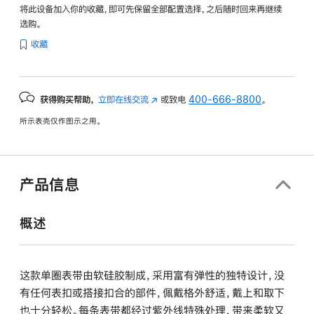
将此设备加入你的收藏，即可先保留全部配置选择，之后随时回来再继续
选购。
收藏
获得购买帮助，
立即在线交流
(在
或致电
400-666-8800
。
新
所示表壳仅作图示之用。
窗
口
中
打
产品信息
开)
概述
这款单圈表带由软硅胶制成，采用富有弹性的独特设计，没
有任何表扣或搭接扣合的部件，佩戴格外舒适，戴上和取下
也十分轻松。每条表带都经过紫外线特殊处理，带来柔软又