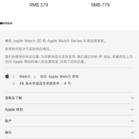
RMB 379
RMB 779
网
脚
兼容 Apple Watch SE 和 Apple Watch Series 4 或后续表款。
注
页
表带款式取决于实际供应情况。
页
我们会使用你所在位置，为你更快显示送货选项。我们通过你的 IP 地址，或者你在上次
脚
访问 Apple 网站时输入的位置信息，找到了你的位置。
Watch
购买 Apple Watch 表带
Apple
46 毫米铁锚蓝色单圈表带 - 4 号
选购及了解
Apple 钱包
账户
娱乐