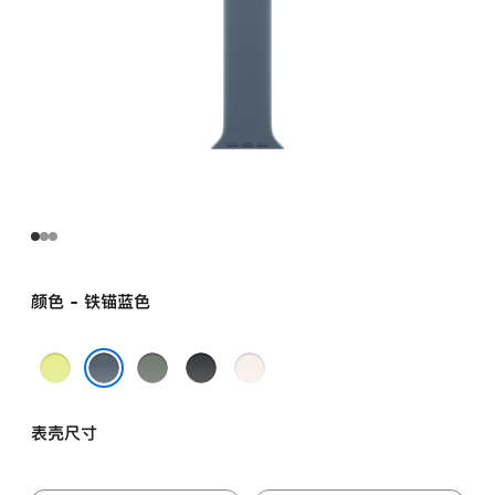
颜色 - 铁锚蓝色
霓
灰
黑
淡
虹
绿
色
桃
铁锚蓝色
黄
色
粉
表壳尺寸
色
色