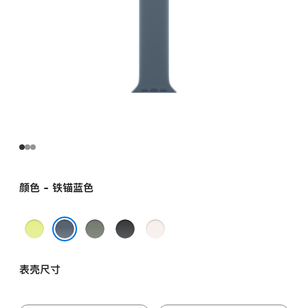
颜色 - 铁锚蓝色
霓
灰
黑
淡
虹
绿
色
桃
铁锚蓝色
黄
色
粉
表壳尺寸
色
色