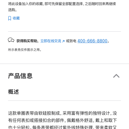
将此设备加入你的收藏，即可先保留全部配置选择，之后随时回来再继续
选购。
收藏
获得购买帮助，
立即在线交流
(在
或致电
400-666-8800
。
新
所示表壳仅作图示之用。
窗
口
中
打
产品信息
开)
概述
这款单圈表带由软硅胶制成，采用富有弹性的独特设计，没
有任何表扣或搭接扣合的部件，佩戴格外舒适，戴上和取下
也十分轻松。每条表带都经过紫外线特殊处理，带来柔软又