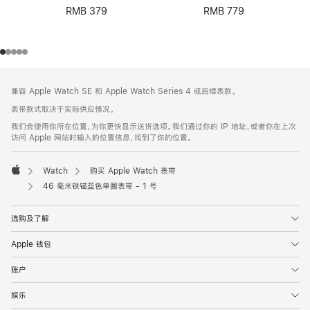
RMB 379
RMB 779
网
脚
兼容 Apple Watch SE 和 Apple Watch Series 4 或后续表款。
注
页
表带款式取决于实际供应情况。
页
我们会使用你所在位置，为你更快显示送货选项。我们通过你的 IP 地址，或者你在上次
脚
访问 Apple 网站时输入的位置信息，找到了你的位置。
Watch
购买 Apple Watch 表带
Apple
46 毫米铁锚蓝色单圈表带 - 1 号
选购及了解
Apple 钱包
账户
娱乐