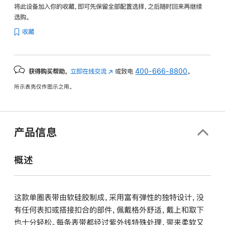
将此设备加入你的收藏，即可先保留全部配置选择，之后随时回来再继续
选购。
收藏
获得购买帮助，
立即在线交流
(在
或致电
400-666-8800
。
新
所示表壳仅作图示之用。
窗
口
中
打
产品信息
开)
概述
这款单圈表带由软硅胶制成，采用富有弹性的独特设计，没
有任何表扣或搭接扣合的部件，佩戴格外舒适，戴上和取下
也十分轻松。每条表带都经过紫外线特殊处理，带来柔软又