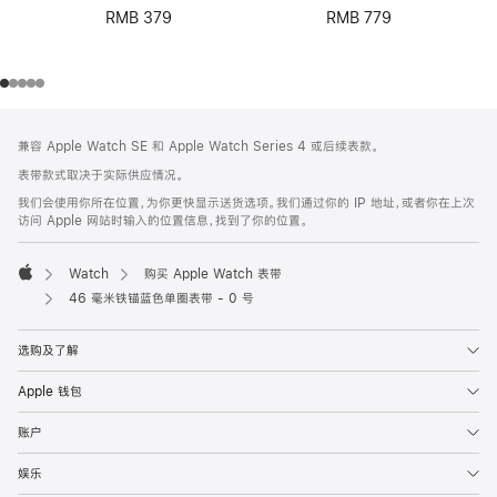
RMB 379
RMB 779
网
脚
兼容 Apple Watch SE 和 Apple Watch Series 4 或后续表款。
注
页
表带款式取决于实际供应情况。
页
我们会使用你所在位置，为你更快显示送货选项。我们通过你的 IP 地址，或者你在上次
脚
访问 Apple 网站时输入的位置信息，找到了你的位置。
Watch
购买 Apple Watch 表带
Apple
46 毫米铁锚蓝色单圈表带 - 0 号
选购及了解
Apple 钱包
账户
娱乐