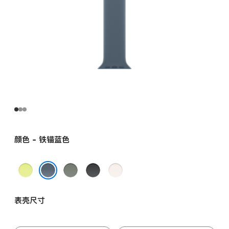
颜色 - 铁锚蓝色
霓
灰
黑
淡
虹
绿
色
桃
铁锚蓝色
黄
色
粉
表壳尺寸
色
色