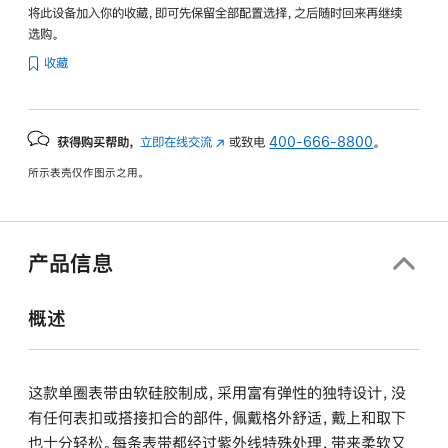
将此设备加入你的收藏，即可先保留全部配置选择，之后随时回来再继续
选购。
收藏
获得购买帮助，
立即在线交流
(在
或致电
400-666-8800
。
新
所示表壳仅作图示之用。
窗
口
中
打
产品信息
开)
概述
这款单圈表带由软硅胶制成，采用富有弹性的独特设计，没
有任何表扣或搭接扣合的部件，佩戴格外舒适，戴上和取下
也十分轻松。每条表带都经过紫外线特殊处理，带来柔软又