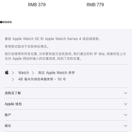
RMB 379
RMB 779
网
脚
兼容 Apple Watch SE 和 Apple Watch Series 4 或后续表款。
注
页
表带款式取决于实际供应情况。
页
我们会使用你所在位置，为你更快显示送货选项。我们通过你的 IP 地址，或者你在上次
脚
访问 Apple 网站时输入的位置信息，找到了你的位置。
Watch
购买 Apple Watch 表带
Apple
46 毫米灰绿色单圈表带 - 10 号
选购及了解
Apple 钱包
账户
娱乐