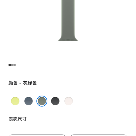
颜色 - 灰绿色
霓
铁
黑
淡
虹
锚
色
桃
灰绿色
黄
蓝
粉
表壳尺寸
色
色
色