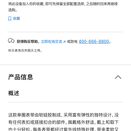
将此设备加入你的收藏，即可先保留全部配置选择，之后随时回来再继续
选购。
收藏
获得购买帮助，
立即在线交流
(在
或致电
400-666-8800
。
新
所示表壳仅作图示之用。
窗
口
中
打
产品信息
开)
概述
这款单圈表带由软硅胶制成，采用富有弹性的独特设计，没
有任何表扣或搭接扣合的部件，佩戴格外舒适，戴上和取下
也十分轻松。每条表带都经过紫外线特殊处理，带来柔软又