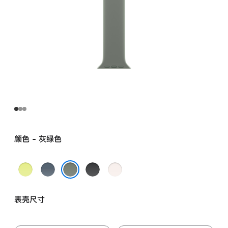
颜色 - 灰绿色
霓
铁
黑
淡
虹
锚
色
桃
灰绿色
黄
蓝
粉
表壳尺寸
色
色
色