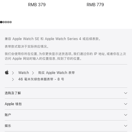
RMB 379
RMB 779
网
脚
兼容 Apple Watch SE 和 Apple Watch Series 4 或后续表款。
注
页
表带款式取决于实际供应情况。
页
我们会使用你所在位置，为你更快显示送货选项。我们通过你的 IP 地址，或者你在上次
脚
访问 Apple 网站时输入的位置信息，找到了你的位置。
Watch
购买 Apple Watch 表带
Apple
46 毫米灰绿色单圈表带 - 8 号
选购及了解
Apple 钱包
账户
娱乐