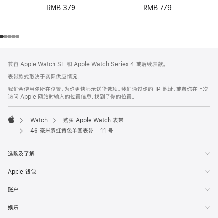
RMB 379
RMB 779
网
脚
兼容 Apple Watch SE 和 Apple Watch Series 4 或后续表款。
注
页
表带款式取决于实际供应情况。
页
我们会使用你所在位置，为你更快显示送货选项。我们通过你的 IP 地址，或者你在上次
脚
访问 Apple 网站时输入的位置信息，找到了你的位置。
Watch
购买 Apple Watch 表带
Apple
46 毫米霓虹黄色单圈表带 - 11 号
选购及了解
Apple 钱包
账户
娱乐