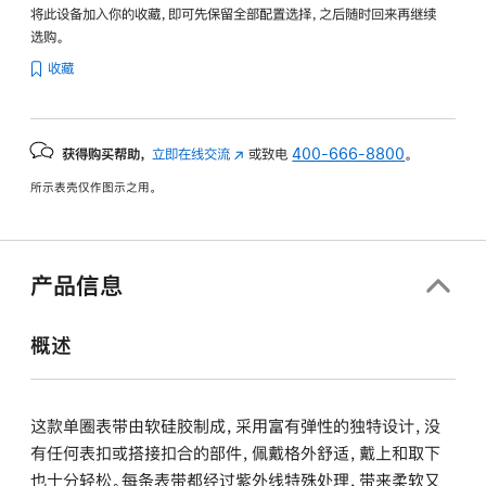
将此设备加入你的收藏，即可先保留全部配置选择，之后随时回来再继续
选购。
收藏
获得购买帮助，
立即在线交流
(在
或致电
400-666-8800
。
新
所示表壳仅作图示之用。
窗
口
中
打
产品信息
开)
概述
这款单圈表带由软硅胶制成，采用富有弹性的独特设计，没
有任何表扣或搭接扣合的部件，佩戴格外舒适，戴上和取下
也十分轻松。每条表带都经过紫外线特殊处理，带来柔软又