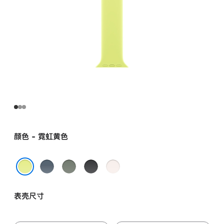
颜色 - 霓虹黄色
铁
灰
黑
淡
锚
绿
色
桃
霓虹黄色
蓝
色
粉
表壳尺寸
色
色