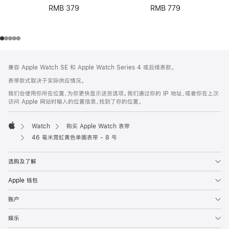
RMB 379
RMB 779
网
脚
兼容 Apple Watch SE 和 Apple Watch Series 4 或后续表款。
注
页
表带款式取决于实际供应情况。
页
我们会使用你所在位置，为你更快显示送货选项。我们通过你的 IP 地址，或者你在上次
脚
访问 Apple 网站时输入的位置信息，找到了你的位置。
Watch
购买 Apple Watch 表带
Apple
46 毫米霓虹黄色单圈表带 - 8 号
选购及了解
Apple 钱包
账户
娱乐