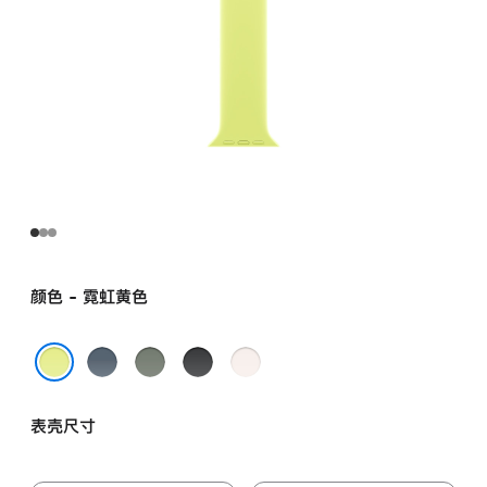
颜色 - 霓虹黄色
铁
灰
黑
淡
锚
绿
色
桃
霓虹黄色
蓝
色
粉
表壳尺寸
色
色