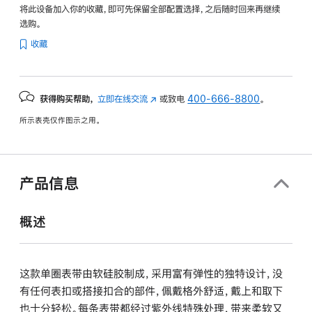
将此设备加入你的收藏，即可先保留全部配置选择，之后随时回来再继续
选购。
收藏
获得购买帮助，
立即在线交流
(在
或致电
400-666-8800
。
新
所示表壳仅作图示之用。
窗
口
中
打
产品信息
开)
概述
这款单圈表带由软硅胶制成，采用富有弹性的独特设计，没
有任何表扣或搭接扣合的部件，佩戴格外舒适，戴上和取下
也十分轻松。每条表带都经过紫外线特殊处理，带来柔软又