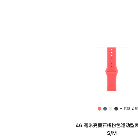
+ 其他 2 
46 毫米亮番石榴粉色运动型表
S/M