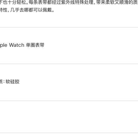
下也十分轻松。每条表带都经过紫外线特殊处理，带来柔软又顺滑的质
特性，几乎去哪都可以佩戴。
ple Watch 单圈表带
质：软硅胶