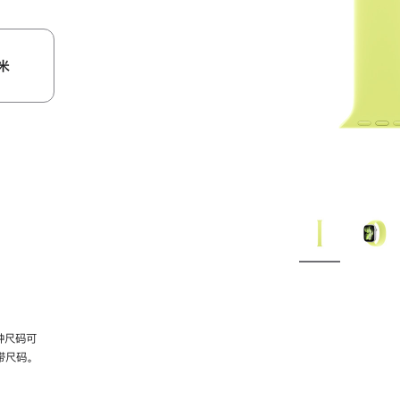
米
种尺码可
带尺码。