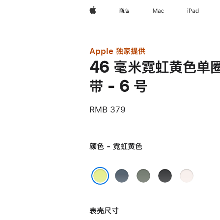
Apple
商店
Mac
iPad
Apple 独家提供
46 毫米霓虹黄色单
带 - 6 号
RMB 379
颜色 - 霓虹黄色
铁
灰
黑
淡
锚
绿
色
桃
霓虹黄色
蓝
色
粉
表壳尺寸
色
色