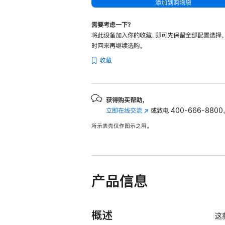
添加到购物袋
需要考虑一下？
将此设备加入你的收藏，即可先保留全部配置选择
时回来再继续选购。
收藏
获得购买帮助，
立即在线交流
(在
或致电
400-666-8800
新
所示表壳仅作图示之用。
窗
口
中
打
开)
产品信息
概述
这