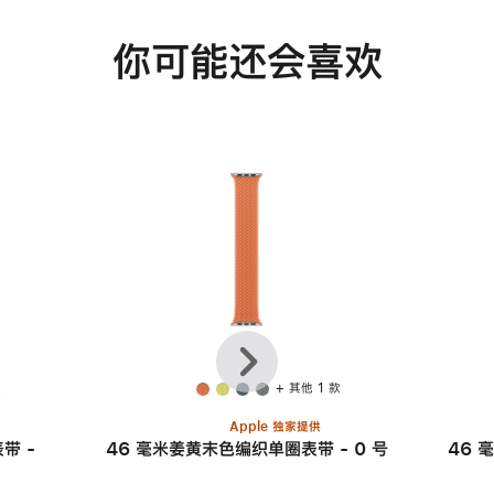
你可能还会喜欢
上
下
一
一
个
个
款
+ 其他 1 款
Apple 独家提供
带 -
46 毫米姜黄末色编织单圈表带 - 0 号
46 