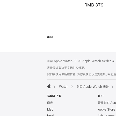
RMB 379
网
脚
兼容 Apple Watch SE 和 Apple Watch Series
注
页
表带款式取决于实际供应情况。
页
我们会使用你所在位置，为你更快显示送货选项。我们通过你
脚
Watch
购买 Apple Watch 表带
Apple
选购及了解
账户
商店
管理你的 App
Mac
Apple Stor