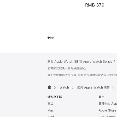
RMB 379
网
脚
兼容 Apple Watch SE 和 Apple Watch Series
注
页
表带款式取决于实际供应情况。
页
我们会使用你所在位置，为你更快显示送货选项。我们通过你
脚
Watch
购买 Apple Watch 表带
Apple
选购及了解
账户
商店
管理你的 App
Mac
Apple Stor