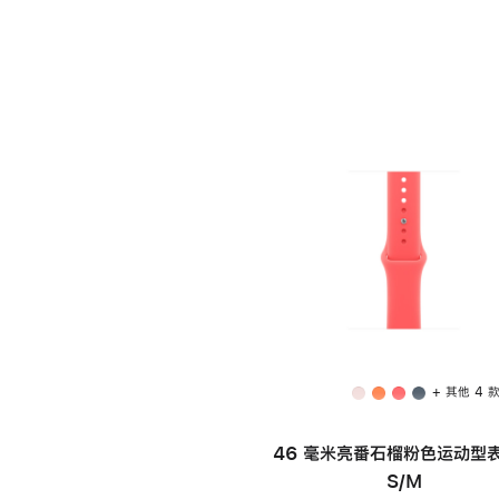
+ 其他 4 
46 毫米亮番石榴粉色运动型表
S/M