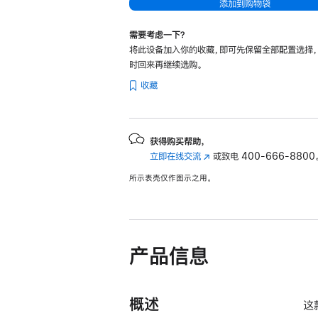
添加到购物袋
需要考虑一下？
将此设备加入你的收藏，即可先保留全部配置选择
时回来再继续选购。
收藏
获得购买帮助，
立即在线交流
(在
或致电
400-666-8800
新
所示表壳仅作图示之用。
窗
口
中
打
开)
产品信息
概述
这