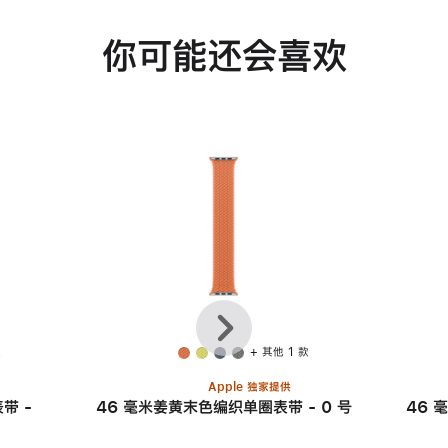
你可能还会喜欢
上
下
一
一
个
个
款
+ 其他 1 款
Apple 独家提供
带 -
46 毫米姜黄末色编织单圈表带 - 0 号
46 