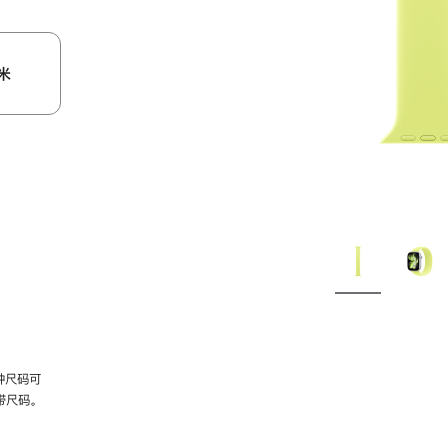
米
种尺码可
带尺码。