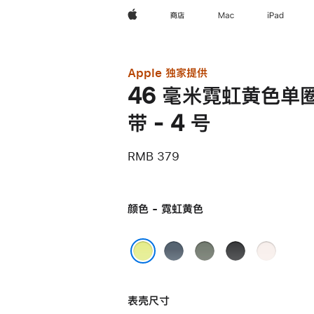
Apple
商店
Mac
iPad
Apple 独家提供
46 毫米霓虹黄色单
带 - 4 号
RMB 379
颜色 - 霓虹黄色
铁
灰
黑
淡
锚
绿
色
桃
霓虹黄色
蓝
色
粉
表壳尺寸
色
色