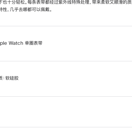
下也十分轻松。每条表带都经过紫外线特殊处理，带来柔软又顺滑的质
特性，几乎去哪都可以佩戴。
ple Watch 单圈表带
质：软硅胶