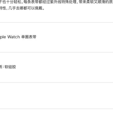
下也十分轻松。每条表带都经过紫外线特殊处理，带来柔软又顺滑的质
特性，几乎去哪都可以佩戴。
ple Watch 单圈表带
质：软硅胶