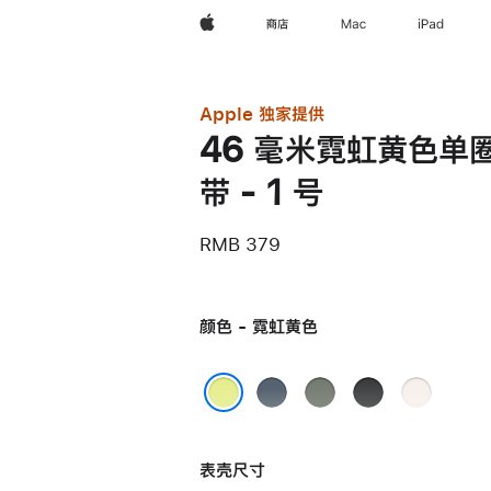
Apple
商店
Mac
iPad
Apple 独家提供
46 毫米霓虹黄色单
带 - 1 号
RMB 379
颜色 - 霓虹黄色
铁
灰
黑
淡
锚
绿
色
桃
霓虹黄色
蓝
色
粉
表壳尺寸
色
色