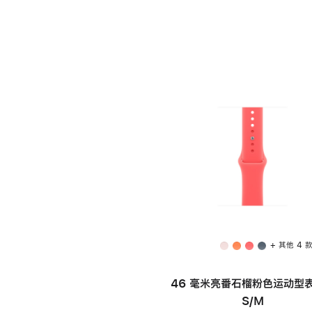
+ 其他 4 
46 毫米亮番石榴粉色运动型表
S/M