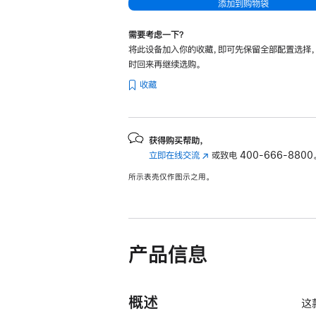
添加到购物袋
需要考虑一下？
将此设备加入你的收藏，即可先保留全部配置选择
时回来再继续选购。
收藏
获得购买帮助，
立即在线交流
(在
或致电
400-666-8800
新
所示表壳仅作图示之用。
窗
口
中
打
开)
产品信息
概述
这