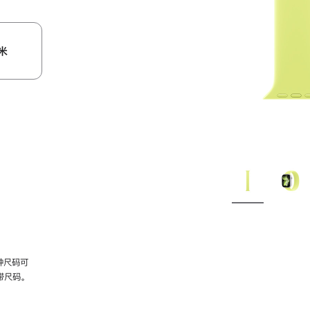
米
种尺码可
带尺码。