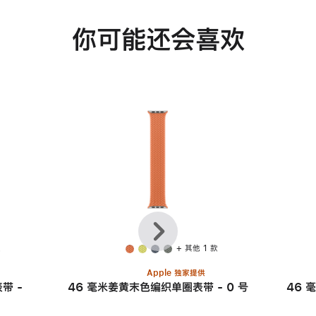
你可能还会喜欢
上
下
一
一
个
个
款
+ 其他 1 款
Apple 独家提供
带 -
46 毫米姜黄末色编织单圈表带 - 0 号
46 