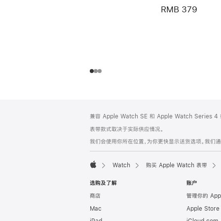
RMB 379
网
脚
兼容 Apple Watch SE 和 Apple Watch Series
注
页
表带款式取决于实际供应情况。
页
我们会使用你所在位置，为你更快显示送货选项。我们通过你
脚
Watch
购买 Apple Watch 表带
Apple
选购及了解
账户
商店
管理你的 App
Mac
Apple Stor