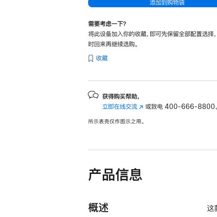
添加到购物袋
需要考虑一下？
将此设备加入你的收藏，即可先保留全部配置选择
时回来再继续选购。
收藏
获得购买帮助，
立即在线交流
(在
或致电
400-666-8800
新
所示表壳仅作图示之用。
窗
口
中
打
开)
产品信息
概述
这