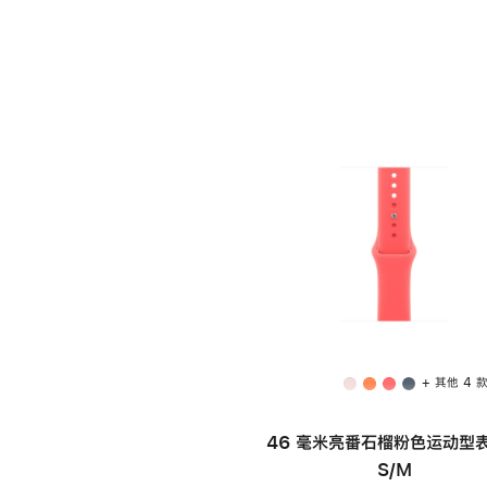
+ 其他 4 
46 毫米亮番石榴粉色运动型表
S/M