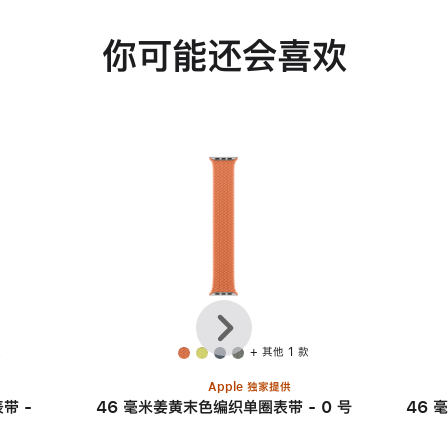
你可能还会喜欢
上
下
一
一
个
个
款
+ 其他 1 款
Apple 独家提供
带 -
46 毫米姜黄末色编织单圈表带 - 0 号
46 