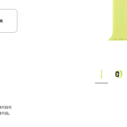
米
种尺码可
带尺码。