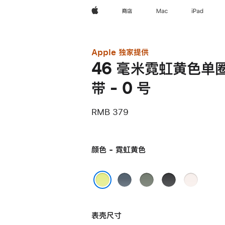
Apple
商店
Mac
iPad
Apple 独家提供
46 毫米霓虹黄色单
带 - 0 号
RMB 379
颜色 - 霓虹黄色
铁
灰
黑
淡
锚
绿
色
桃
霓虹黄色
蓝
色
粉
表壳尺寸
色
色