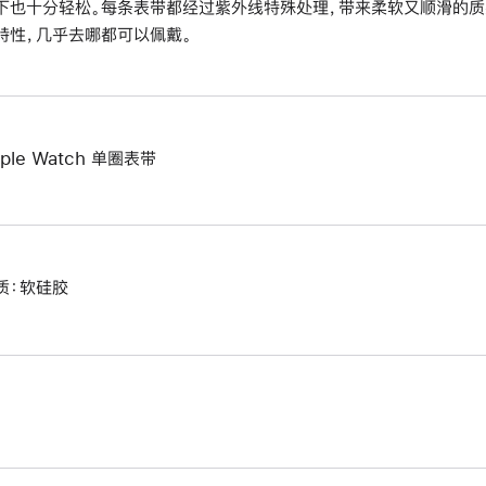
下也十分轻松。每条表带都经过紫外线特殊处理，带来柔软又顺滑的质
特性，几乎去哪都可以佩戴。
ple Watch 单圈表带
质：软硅胶