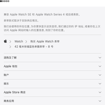
网
脚
兼容 Apple Watch SE 和 Apple Watch Series 4 或后续表款。
注
页
表带款式取决于实际供应情况。
页
我们会使用你所在位置，为你更快显示送货选项。我们通过你的 IP 地址，或者你在上次
脚
访问 Apple 网站时输入的位置信息，找到了你的位置。
Watch
购买 Apple Watch 表带
Apple
42 毫米铁锚蓝色单圈表带 - 8 号
选购及了解
Apple 钱包
账户
娱乐
Apple Store 商店
商务应用