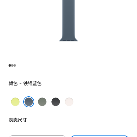
颜色 - 铁锚蓝色
霓
灰
黑
淡
虹
绿
色
桃
铁锚蓝色
黄
色
粉
表壳尺寸
色
色