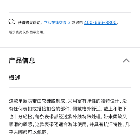
获得购买帮助，
立即在线交流
(在
或致电
400-666-8800
。
新
所示表壳仅作图示之用。
窗
口
中
打
产品信息
开)
概述
这款单圈表带由软硅胶制成，采用富有弹性的独特设计，没
有任何表扣或搭接扣合的部件，佩戴格外舒适，戴上和取下
也十分轻松。每条表带都经过紫外线特殊处理，带来柔软又
顺滑的质感。这款表带还适合游泳使用，并具有抗汗特性，几
乎去哪都可以佩戴。