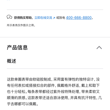
获得购买帮助，
立即在线交流
(在
或致电
400-666-8800
。
新
所示表壳仅作图示之用。
窗
口
中
打
产品信息
开)
概述
这款单圈表带由软硅胶制成，采用富有弹性的独特设计，没
有任何表扣或搭接扣合的部件，佩戴格外舒适，戴上和取下
也十分轻松。每条表带都经过紫外线特殊处理，带来柔软又
顺滑的质感。这款表带还适合游泳使用，并具有抗汗特性，几
乎去哪都可以佩戴。