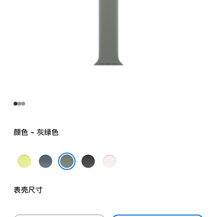
颜色 - 灰绿色
霓
铁
黑
淡
虹
锚
色
桃
灰绿色
黄
蓝
粉
表壳尺寸
色
色
色