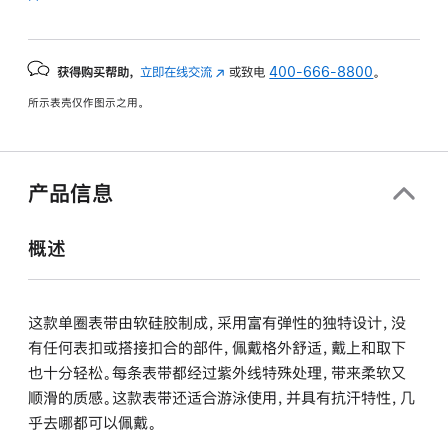
获得购买帮助，
立即在线交流
(在
或致电
400-666-8800
。
新
所示表壳仅作图示之用。
窗
口
中
打
产品信息
开)
概述
这款单圈表带由软硅胶制成，采用富有弹性的独特设计，没
有任何表扣或搭接扣合的部件，佩戴格外舒适，戴上和取下
也十分轻松。每条表带都经过紫外线特殊处理，带来柔软又
顺滑的质感。这款表带还适合游泳使用，并具有抗汗特性，几
乎去哪都可以佩戴。