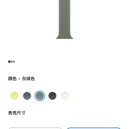
颜色 - 灰绿色
霓
铁
黑
淡
虹
锚
色
桃
灰绿色
黄
蓝
粉
表壳尺寸
色
色
色