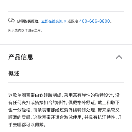
获得购买帮助，
立即在线交流
(在
或致电
400-666-8800
。
新
所示表壳仅作图示之用。
窗
口
中
打
产品信息
开)
概述
这款单圈表带由软硅胶制成，采用富有弹性的独特设计，没
有任何表扣或搭接扣合的部件，佩戴格外舒适，戴上和取下
也十分轻松。每条表带都经过紫外线特殊处理，带来柔软又
顺滑的质感。这款表带还适合游泳使用，并具有抗汗特性，几
乎去哪都可以佩戴。