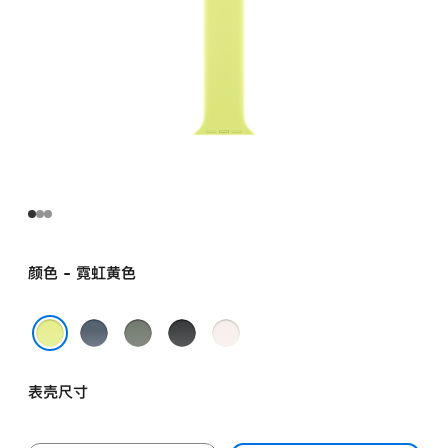
颜色 - 霓虹黄色
铁
灰
黑
淡
锚
绿
色
桃
霓虹黄色
蓝
色
粉
表壳尺寸
色
色