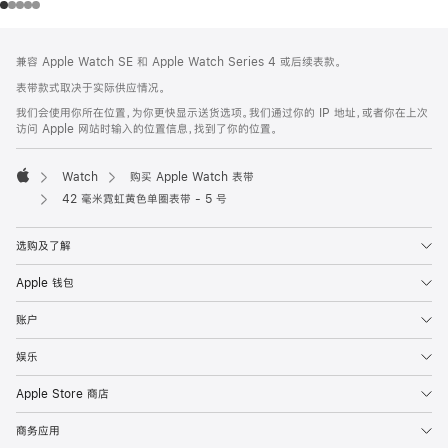
网
脚
兼容 Apple Watch SE 和 Apple Watch Series 4 或后续表款。
注
页
表带款式取决于实际供应情况。
页
我们会使用你所在位置，为你更快显示送货选项。我们通过你的 IP 地址，或者你在上次
脚
访问 Apple 网站时输入的位置信息，找到了你的位置。
Watch
购买 Apple Watch 表带
Apple
42 毫米霓虹黄色单圈表带 - 5 号
选购及了解
Apple 钱包
账户
娱乐
Apple Store 商店
商务应用