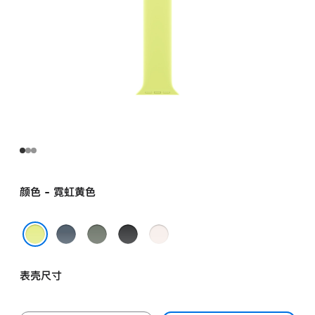
颜色 - 霓虹黄色
铁
灰
黑
淡
锚
绿
色
桃
霓虹黄色
蓝
色
粉
表壳尺寸
色
色