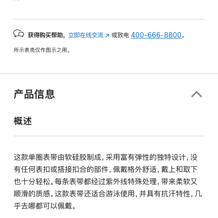
获得购买帮助，
立即在线交流
(在
或致电
400-666-8800
。
新
所示表壳仅作图示之用。
窗
口
中
打
产品信息
开)
概述
这款单圈表带由软硅胶制成，采用富有弹性的独特设计，没
有任何表扣或搭接扣合的部件，佩戴格外舒适，戴上和取下
也十分轻松。每条表带都经过紫外线特殊处理，带来柔软又
顺滑的质感。这款表带还适合游泳使用，并具有抗汗特性，几
乎去哪都可以佩戴。