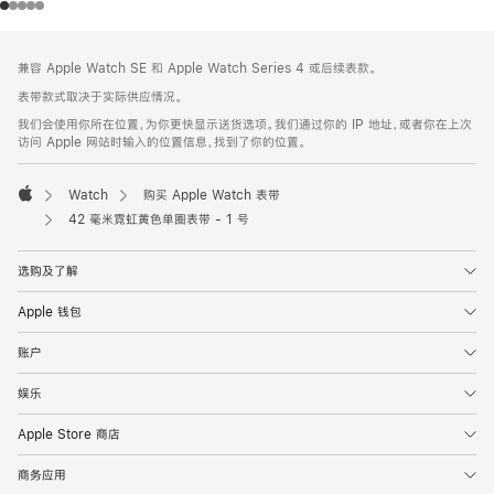
网
脚
兼容 Apple Watch SE 和 Apple Watch Series 4 或后续表款。
注
页
表带款式取决于实际供应情况。
页
我们会使用你所在位置，为你更快显示送货选项。我们通过你的 IP 地址，或者你在上次
脚
访问 Apple 网站时输入的位置信息，找到了你的位置。
Watch
购买 Apple Watch 表带
Apple
42 毫米霓虹黄色单圈表带 - 1 号
选购及了解
Apple 钱包
账户
娱乐
Apple Store 商店
商务应用