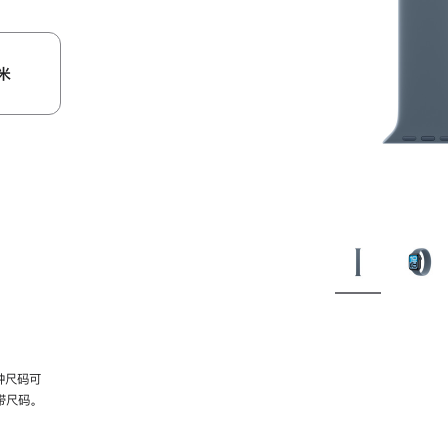
米
种尺码可
带尺码。