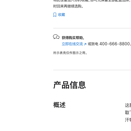
时回来再继续选购。
收藏
获得购买帮助，
立即在线交流
(在
或致电
400-666-8800
新
所示表壳仅作图示之用。
窗
口
中
打
开)
产品信息
概述
这
取
汗