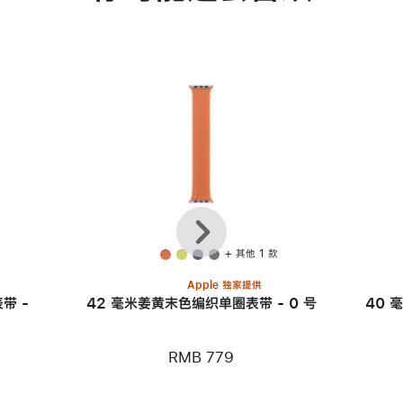
上
下
一
一
个
个
款
+ 其他 1 款
Apple 独家提供
带 -
42 毫米姜黄末色编织单圈表带 - 0 号
40 
RMB 779