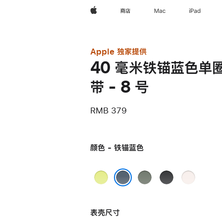
Apple
商店
Mac
iPad
Apple 独家提供
40 毫米铁锚蓝色单
带 - 8 号
RMB 379
颜色 - 铁锚蓝色
霓
灰
黑
淡
虹
绿
色
桃
铁锚蓝色
黄
色
粉
表壳尺寸
色
色