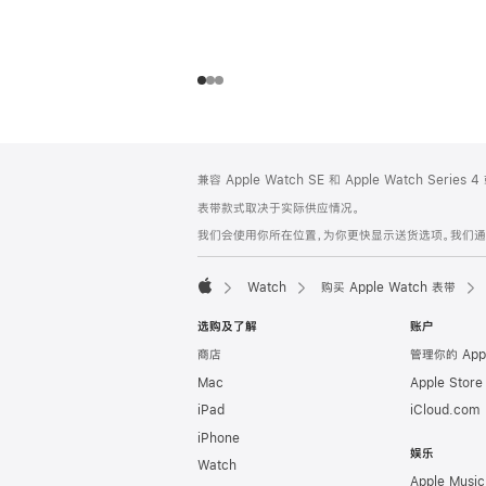
网
脚
兼容 Apple Watch SE 和 Apple Watch Series
注
页
表带款式取决于实际供应情况。
页
我们会使用你所在位置，为你更快显示送货选项。我们通过你
脚
Watch
购买 Apple Watch 表带
Apple
选购及了解
账户
商店
管理你的 App
Mac
Apple Stor
iPad
iCloud.com
iPhone
娱乐
Watch
Apple Music