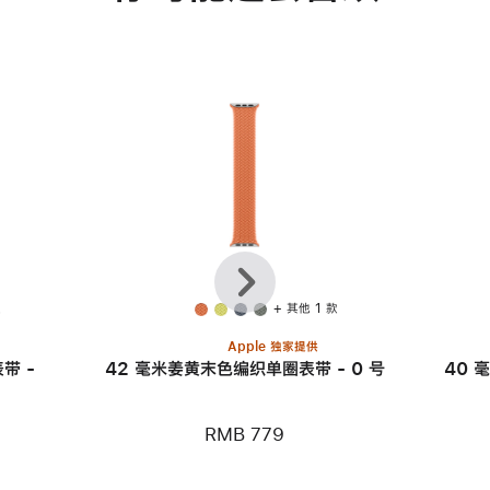
上
下
一
一
个
个
款
+ 其他 1 款
Apple 独家提供
带 -
42 毫米姜黄末色编织单圈表带 - 0 号
40 
RMB 779