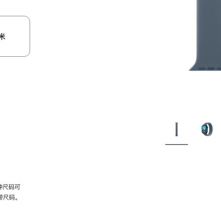
米
种尺码可
带尺码。