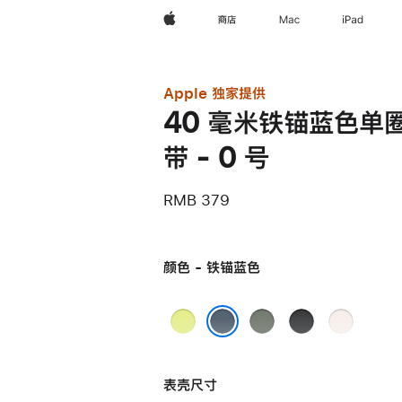
Apple
商店
Mac
iPad
Apple 独家提供
40 毫米铁锚蓝色单
带 - 0 号
RMB 379
颜色 - 铁锚蓝色
霓
灰
黑
淡
虹
绿
色
桃
铁锚蓝色
黄
色
粉
表壳尺寸
色
色