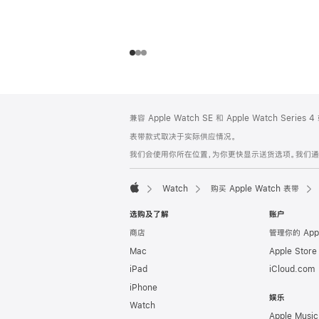
网
脚
兼容 Apple Watch SE 和 Apple Watch Series
注
页
表带款式取决于实际供应情况。
页
我们会使用你所在位置，为你更快显示送货选项。我们通过你
脚
Watch
购买 Apple Watch 表带
Apple
选购及了解
账户
商店
管理你的 App
Mac
Apple Stor
iPad
iCloud.com
iPhone
娱乐
Watch
Apple Music