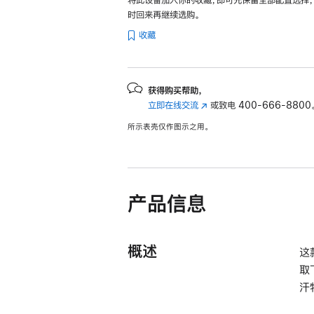
时回来再继续选购。
收藏
获得购买帮助，
立即在线交流
(在
或致电
400-666-8800
新
所示表壳仅作图示之用。
窗
口
中
打
开)
产品信息
概述
这
取
汗